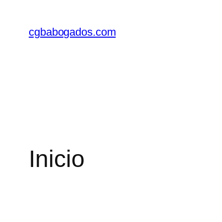
Saltar
al
cgbabogados.com
contenido
Inicio