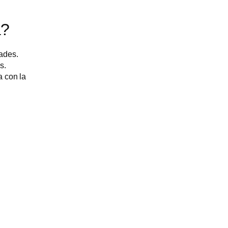
a?
dades.
s.
a con la