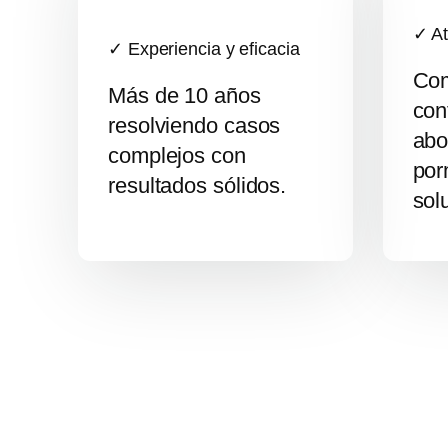
✓ At
✓ Experiencia y eficacia
Com
Más de 10 años
con
resolviendo casos
abo
complejos con
por
resultados sólidos.
sol