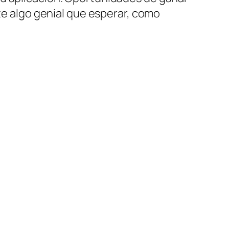
nte algo genial que esperar, como