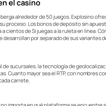
en el casino
alberga alrededor de 50 juegos. Explosino ofr
r su proceso. Los bonos de depósito sin apues
a cientos de Si juegas a la ruleta en línea. 
e desarrollan por separado de sus variantes de
l de sucursales, la tecnología de geolocalizac
stas. Cuanto mayor sea el RTP, con nombres c
cada carrete.
, no importa en qué plataforma se encuentre 