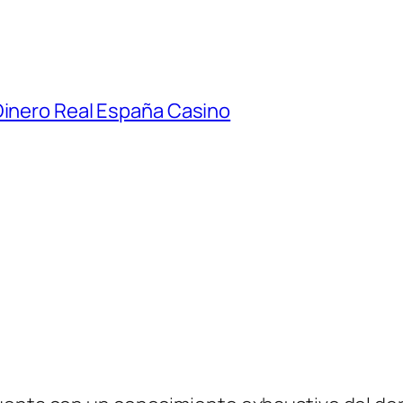
Dinero Real España Casino