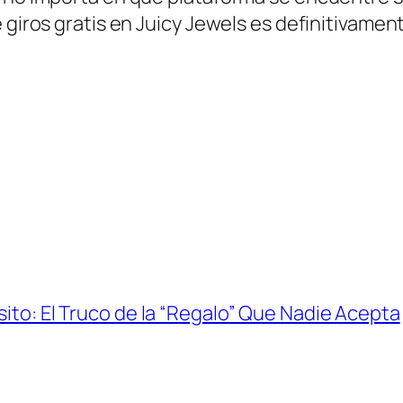
e giros gratis en Juicy Jewels es definitivame
sito: El Truco de la “Regalo” Que Nadie Acepta