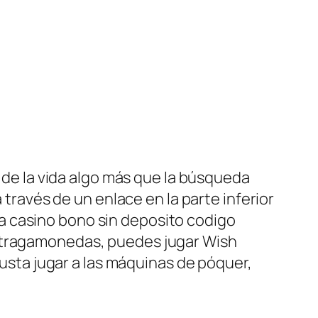
r de la vida algo más que la búsqueda
 través de un enlace en la parte inferior
a casino bono sin deposito codigo
r tragamonedas, puedes jugar Wish
gusta jugar a las máquinas de póquer,