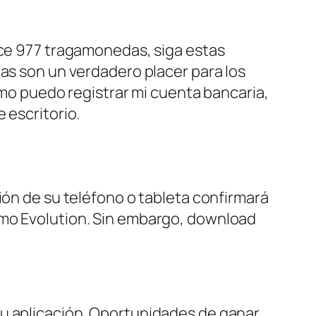
ece 977 tragamonedas, siga estas
tas son un verdadero placer para los
Cómo puedo registrar mi cuenta bancaria,
 escritorio.
ión de su teléfono o tableta confirmará
omo Evolution. Sin embargo, download
su aplicación. Oportunidades de ganar