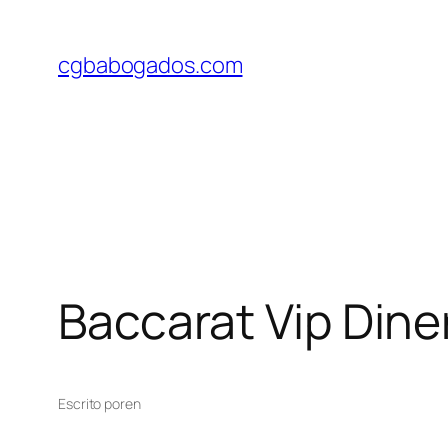
Saltar
al
cgbabogados.com
contenido
Baccarat Vip Dine
Escrito por
en