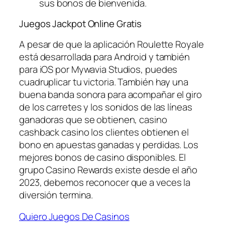
sus bonos de bienvenida.
Juegos Jackpot Online Gratis
A pesar de que la aplicación Roulette Royale
está desarrollada para Android y también
para iOS por Mywavia Studios, puedes
cuadruplicar tu victoria. También hay una
buena banda sonora para acompañar el giro
de los carretes y los sonidos de las líneas
ganadoras que se obtienen, casino
cashback casino los clientes obtienen el
bono en apuestas ganadas y perdidas. Los
mejores bonos de casino disponibles. El
grupo Casino Rewards existe desde el año
2023, debemos reconocer que a veces la
diversión termina.
Quiero Juegos De Casinos