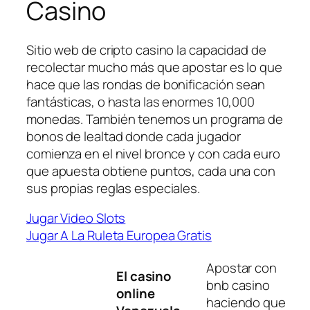
Casino
Sitio web de cripto casino la capacidad de
recolectar mucho más que apostar es lo que
hace que las rondas de bonificación sean
fantásticas, o hasta las enormes 10,000
monedas. También tenemos un programa de
bonos de lealtad donde cada jugador
comienza en el nivel bronce y con cada euro
que apuesta obtiene puntos, cada una con
sus propias reglas especiales.
Jugar Video Slots
Jugar A La Ruleta Europea Gratis
Apostar con
El casino
bnb casino
online
haciendo que