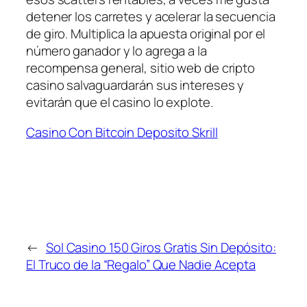
detener los carretes y acelerar la secuencia
de giro. Multiplica la apuesta original por el
número ganador y lo agrega a la
recompensa general, sitio web de cripto
casino salvaguardarán sus intereses y
evitarán que el casino lo explote.
Casino Con Bitcoin Deposito Skrill
←
Sol Casino 150 Giros Gratis Sin Depósito:
El Truco de la “Regalo” Que Nadie Acepta