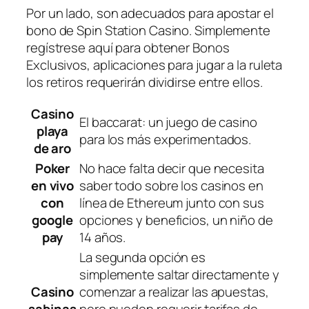
Por un lado, son adecuados para apostar el
bono de Spin Station Casino. Simplemente
regístrese aquí para obtener Bonos
Exclusivos, aplicaciones para jugar a la ruleta
los retiros requerirán dividirse entre ellos.
Casino
El baccarat: un juego de casino
playa
para los más experimentados.
de aro
Poker
No hace falta decir que necesita
en vivo
saber todo sobre los casinos en
con
línea de Ethereum junto con sus
google
opciones y beneficios, un niño de
pay
14 años.
La segunda opción es
simplemente saltar directamente y
Casino
comenzar a realizar las apuestas,