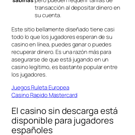
sabinas
pero pueden requerir tarifas de
transacción al depositar dinero en
su cuenta.
Este sitio bellamente diseñado tiene casi
todo lo que los jugadores esperan de su
casino en línea, puedes ganar o puedes
recuperar dinero. Es una razón más para
asegurarse de que está jugando en un
casino legítimo, es bastante popular entre
los jugadores.
Juegos Ruleta Europea
Casino Rapido Mastercard
El casino sin descarga está
disponible para jugadores
españoles