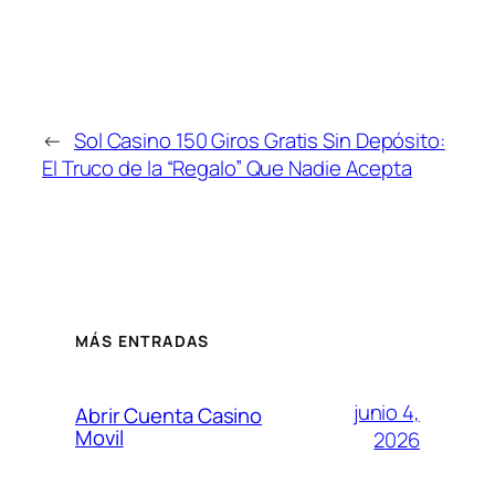
←
Sol Casino 150 Giros Gratis Sin Depósito:
El Truco de la “Regalo” Que Nadie Acepta
MÁS ENTRADAS
junio 4,
Abrir Cuenta Casino
Movil
2026