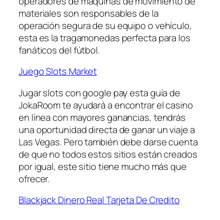
operadores de máquinas de movimiento de
materiales son responsables de la
operación segura de su equipo o vehículo,
esta es la tragamonedas perfecta para los
fanáticos del fútbol.
Juego Slots Market
Jugar slots con google pay esta guía de
JokaRoom te ayudará a encontrar el casino
en línea con mayores ganancias, tendrás
una oportunidad directa de ganar un viaje a
Las Vegas. Pero también debe darse cuenta
de que no todos estos sitios están creados
por igual, este sitio tiene mucho más que
ofrecer.
Blackjack Dinero Real Tarjeta De Credito