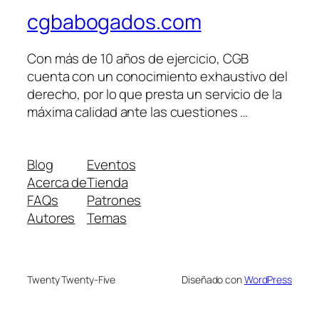
cgbabogados.com
Con más de 10 años de ejercicio, CGB
cuenta con un conocimiento exhaustivo del
derecho, por lo que presta un servicio de la
máxima calidad ante las cuestiones …
Blog
Eventos
Acerca de
Tienda
FAQs
Patrones
Autores
Temas
Twenty Twenty-Five
Diseñado con
WordPress