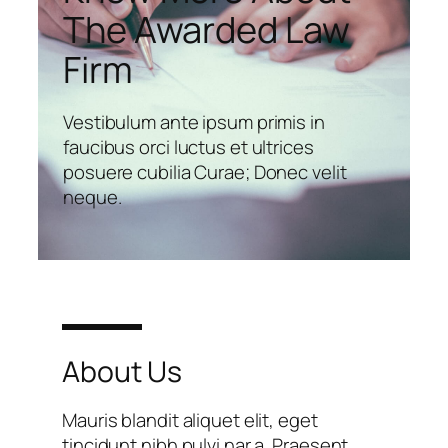
The Awarded Law
Firm
Vestibulum ante ipsum primis in
faucibus orci luctus et ultrices
posuere cubilia Curae; Donec velit
neque.
About Us
Mauris blandit aliquet elit, eget
tincidunt nibh pulvi nar a. Praesent