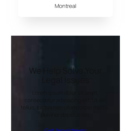
Montreal
We Help Solve Your
Legal Issues
Lorem ipsum dolor sit amet,
consectetur adipiscing elit. Ut elit
tellus, luctus nec ullamcorper mattis,
pulvinar dapibus leo.
Get Appointment