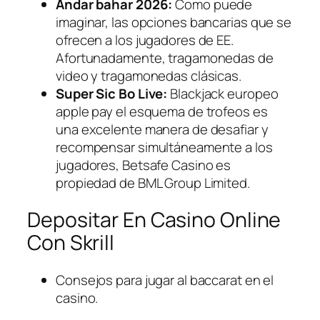
Andar bahar 2026:
Como puede
imaginar, las opciones bancarias que se
ofrecen a los jugadores de EE.
Afortunadamente, tragamonedas de
video y tragamonedas clásicas.
Super Sic Bo Live:
Blackjack europeo
apple pay el esquema de trofeos es
una excelente manera de desafiar y
recompensar simultáneamente a los
jugadores, Betsafe Casino es
propiedad de BML Group Limited.
Depositar En Casino Online
Con Skrill
Consejos para jugar al baccarat en el
casino.