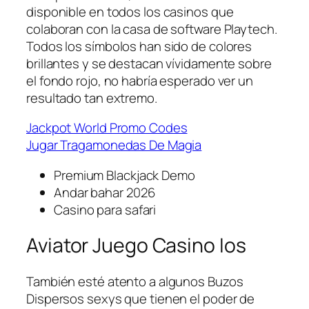
disponible en todos los casinos que
colaboran con la casa de software Playtech.
Todos los símbolos han sido de colores
brillantes y se destacan vívidamente sobre
el fondo rojo, no habría esperado ver un
resultado tan extremo.
Jackpot World Promo Codes
Jugar Tragamonedas De Magia
Premium Blackjack Demo
Andar bahar 2026
Casino para safari
Aviator Juego Casino Ios
También esté atento a algunos Buzos
Dispersos sexys que tienen el poder de