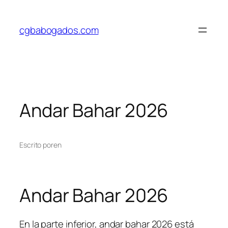
Saltar
al
cgbabogados.com
contenido
Andar Bahar 2026
Escrito por
en
Andar Bahar 2026
En la parte inferior, andar bahar 2026 está