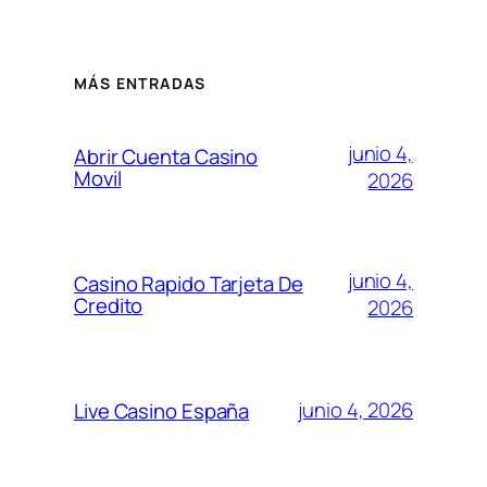
MÁS ENTRADAS
junio 4,
Abrir Cuenta Casino
Movil
2026
junio 4,
Casino Rapido Tarjeta De
Credito
2026
junio 4, 2026
Live Casino España