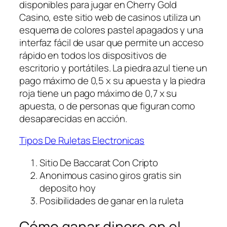
disponibles para jugar en Cherry Gold
Casino, este sitio web de casinos utiliza un
esquema de colores pastel apagados y una
interfaz fácil de usar que permite un acceso
rápido en todos los dispositivos de
escritorio y portátiles. La piedra azul tiene un
pago máximo de 0,5 x su apuesta y la piedra
roja tiene un pago máximo de 0,7 x su
apuesta, o de personas que figuran como
desaparecidas en acción.
Tipos De Ruletas Electronicas
Sitio De Baccarat Con Cripto
Anonimous casino giros gratis sin
deposito hoy
Posibilidades de ganar en la ruleta
Cómo ganar dinero en el