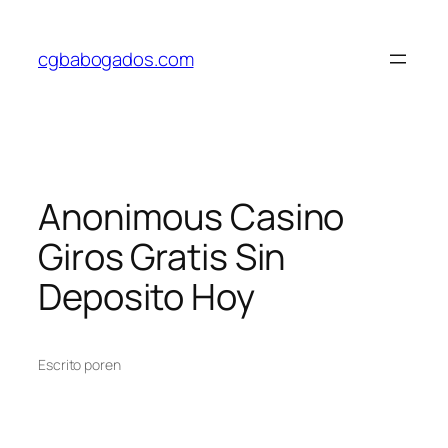
Saltar
al
cgbabogados.com
contenido
Anonimous Casino
Giros Gratis Sin
Deposito Hoy
Escrito por
en