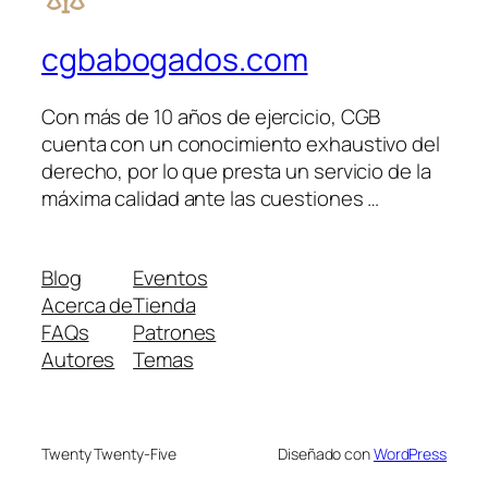
cgbabogados.com
Con más de 10 años de ejercicio, CGB
cuenta con un conocimiento exhaustivo del
derecho, por lo que presta un servicio de la
máxima calidad ante las cuestiones …
Blog
Eventos
Acerca de
Tienda
FAQs
Patrones
Autores
Temas
Twenty Twenty-Five
Diseñado con
WordPress