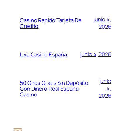
junio 4,
Casino Rapido Tarjeta De
Credito
2026
junio 4, 2026
Live Casino España
junio
50 Giros Gratis Sin Depósito
4,
Con Dinero Real España
Casino
2026