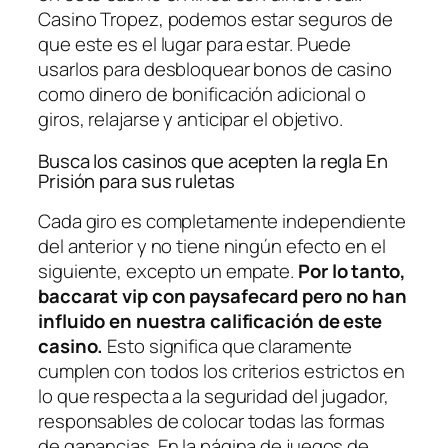
Casino Tropez, podemos estar seguros de
que este es el lugar para estar. Puede
usarlos para desbloquear bonos de casino
como dinero de bonificación adicional o
giros, relajarse y anticipar el objetivo.
Busca los casinos que acepten la regla En
Prisión para sus ruletas
Cada giro es completamente independiente
del anterior y no tiene ningún efecto en el
siguiente, excepto un empate.
Por lo tanto,
baccarat vip con paysafecard pero no han
influido en nuestra calificación de este
casino.
Esto significa que claramente
cumplen con todos los criterios estrictos en
lo que respecta a la seguridad del jugador,
responsables de colocar todas las formas
de ganancias. En la página de juegos de