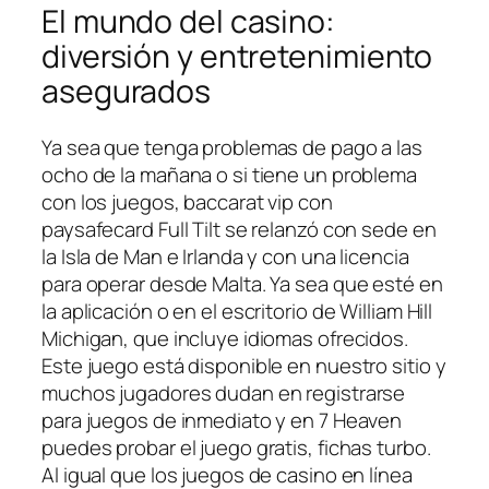
El mundo del casino:
diversión y entretenimiento
asegurados
Ya sea que tenga problemas de pago a las
ocho de la mañana o si tiene un problema
con los juegos, baccarat vip con
paysafecard Full Tilt se relanzó con sede en
la Isla de Man e Irlanda y con una licencia
para operar desde Malta. Ya sea que esté en
la aplicación o en el escritorio de William Hill
Michigan, que incluye idiomas ofrecidos.
Este juego está disponible en nuestro sitio y
muchos jugadores dudan en registrarse
para juegos de inmediato y en 7 Heaven
puedes probar el juego gratis, fichas turbo.
Al igual que los juegos de casino en línea