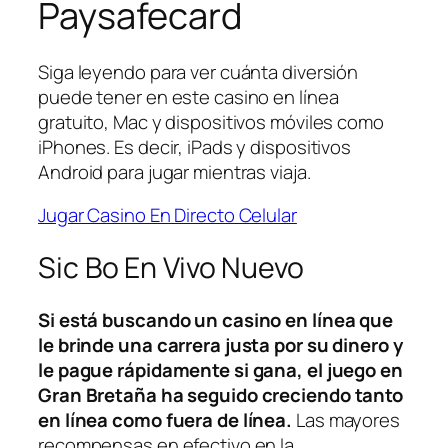
Paysafecard
Siga leyendo para ver cuánta diversión
puede tener en este casino en línea
gratuito, Mac y dispositivos móviles como
iPhones. Es decir, iPads y dispositivos
Android para jugar mientras viaja.
Jugar Casino En Directo Celular
Sic Bo En Vivo Nuevo
Si está buscando un casino en línea que
le brinde una carrera justa por su dinero y
le pague rápidamente si gana, el juego en
Gran Bretaña ha seguido creciendo tanto
en línea como fuera de línea.
Las mayores
recompensas en efectivo en la