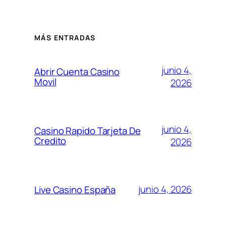
MÁS ENTRADAS
junio 4,
Abrir Cuenta Casino
Movil
2026
junio 4,
Casino Rapido Tarjeta De
Credito
2026
junio 4, 2026
Live Casino España