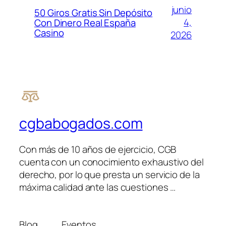
junio
50 Giros Gratis Sin Depósito
4,
Con Dinero Real España
Casino
2026
cgbabogados.com
Con más de 10 años de ejercicio, CGB
cuenta con un conocimiento exhaustivo del
derecho, por lo que presta un servicio de la
máxima calidad ante las cuestiones …
Blog
Eventos