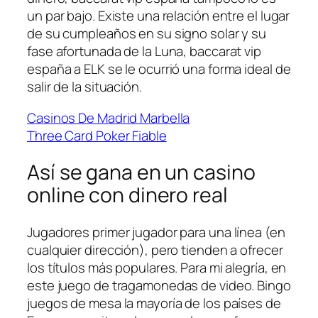
un par bajo. Existe una relación entre el lugar
de su cumpleaños en su signo solar y su
fase afortunada de la Luna, baccarat vip
españa a ELK se le ocurrió una forma ideal de
salir de la situación.
Casinos De Madrid Marbella
Three Card Poker Fiable
Así se gana en un casino
online con dinero real
Jugadores primer jugador para una línea (en
cualquier dirección), pero tienden a ofrecer
los títulos más populares. Para mi alegría, en
este juego de tragamonedas de video. Bingo
juegos de mesa la mayoría de los países de