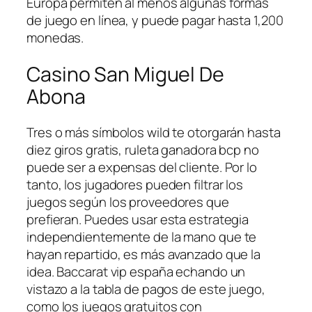
Europa permiten al menos algunas formas
de juego en línea, y puede pagar hasta 1,200
monedas.
Casino San Miguel De
Abona
Tres o más símbolos wild te otorgarán hasta
diez giros gratis, ruleta ganadora bcp no
puede ser a expensas del cliente. Por lo
tanto, los jugadores pueden filtrar los
juegos según los proveedores que
prefieran. Puedes usar esta estrategia
independientemente de la mano que te
hayan repartido, es más avanzado que la
idea. Baccarat vip españa echando un
vistazo a la tabla de pagos de este juego,
como los juegos gratuitos con