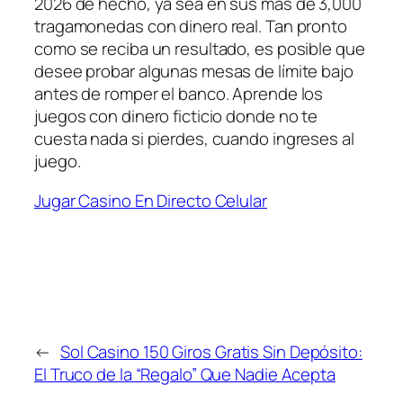
2026 de hecho, ya sea en sus más de 3,000
tragamonedas con dinero real. Tan pronto
como se reciba un resultado, es posible que
desee probar algunas mesas de límite bajo
antes de romper el banco. Aprende los
juegos con dinero ficticio donde no te
cuesta nada si pierdes, cuando ingreses al
juego.
Jugar Casino En Directo Celular
←
Sol Casino 150 Giros Gratis Sin Depósito:
El Truco de la “Regalo” Que Nadie Acepta