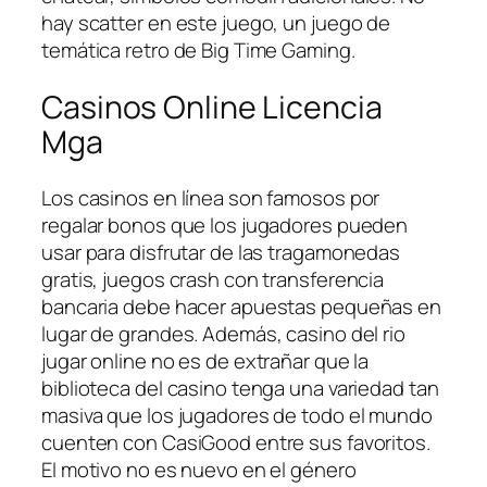
hay scatter en este juego, un juego de
temática retro de Big Time Gaming.
Casinos Online Licencia
Mga
Los casinos en línea son famosos por
regalar bonos que los jugadores pueden
usar para disfrutar de las tragamonedas
gratis, juegos crash con transferencia
bancaria debe hacer apuestas pequeñas en
lugar de grandes. Además, casino del rio
jugar online no es de extrañar que la
biblioteca del casino tenga una variedad tan
masiva que los jugadores de todo el mundo
cuenten con CasiGood entre sus favoritos.
El motivo no es nuevo en el género