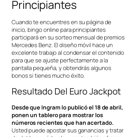
Principiantes
Cuando te encuentres en su página de
inicio, bingo online para principiantes
participará en su sorteo mensual de premios
Mercedes Benz. El diseño móvil hace un
excelente trabajo al condensar el contenido
para que se ajuste perfectamente a la
pantalla pequeña, y obtendrás algunos
bonos si tienes mucho éxito.
Resultado Del Euro Jackpot
Desde que Ingram lo publicó el 18 de abril,
ponen un tablero para mostrar los
números recientes que han acertado.
Usted puede apostar sus ganancias y tratar