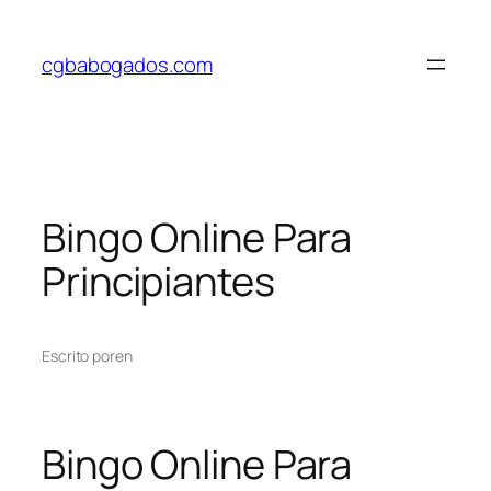
Saltar
al
cgbabogados.com
contenido
Bingo Online Para
Principiantes
Escrito por
en
Bingo Online Para