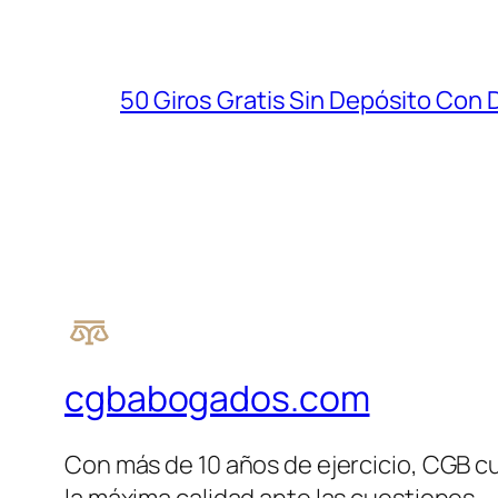
50 Giros Gratis Sin Depósito Con 
cgbabogados.com
Con más de 10 años de ejercicio, CGB c
la máxima calidad ante las cuestiones …