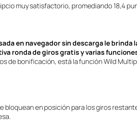
pcio muy satisfactorio, promediando 18,4 pu
ada en navegador sin descarga le brinda la 
va ronda de giros gratis y varias funcione
 de bonificación, está la función Wild Multipl
 se bloquean en posición para los giros restan
esa.