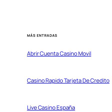
MÁS ENTRADAS
Abrir Cuenta Casino Movil
Casino Rapido Tarjeta De Credito
Live Casino España