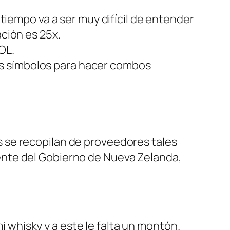
iempo va a ser muy difícil de entender
ación es 25x.
OL.
os símbolos para hacer combos
 se recopilan de proveedores tales
ente del Gobierno de Nueva Zelanda,
 whisky y a este le falta un montón.