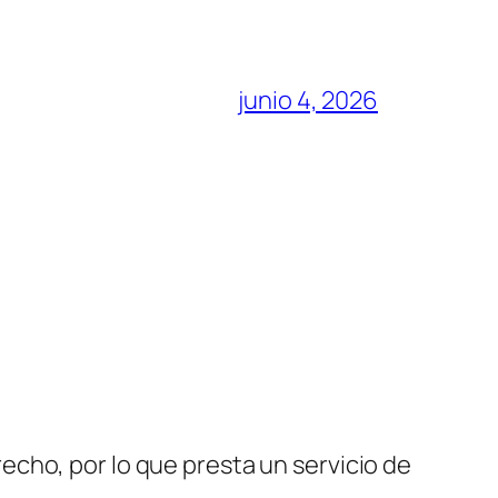
junio 4, 2026
cho, por lo que presta un servicio de