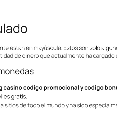
ulado
ente están en mayúscula. Estos son solo algun
ntidad de dinero que actualmente ha cargado e
gamonedas
g casino codigo promocional y codigo bon
es gratis.
 sitios de todo el mundo y ha sido especialmen