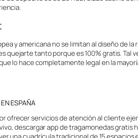
riencia.
t
opea y americana no se limitan al diseño de la 
s quejarte tanto porque es 100% gratis. Tal ve
lo que lo hace completamente legal en la mayor
 EN ESPAÑA
 ofrecer servicios de atención al cliente eje
en vivo, descargar app de tragamonedas gratis
 ver una cuadrícula tradicional de 15 espacios 