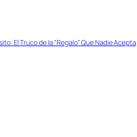
sito: El Truco de la “Regalo” Que Nadie Acepta