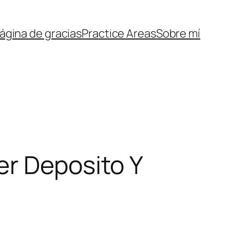
ágina de gracias
Practice Areas
Sobre mí
er Deposito Y