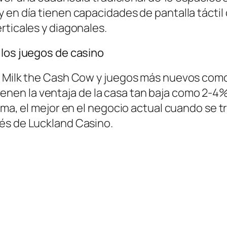
 en día tienen capacidades de pantalla tácti
rticales y diagonales.
 los juegos de casino
, Milk the Cash Cow y juegos más nuevos com
en la ventaja de la casa tan baja como 2-4%
rma, el mejor en el negocio actual cuando se tr
és de Luckland Casino.