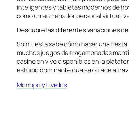
inteligentes y tabletas modernos de hoy
como un entrenador personal virtual, ve
Descubre las diferentes variaciones de
Spin Fiesta sabe cómo hacer una fiesta
muchos juegos de tragamonedas mantien
casino en vivo disponibles en la platafo
estudio dominante que se ofrece a trav
Monopoly Live Ios