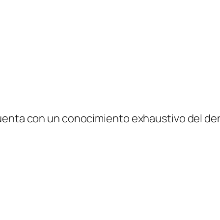
uenta con un conocimiento exhaustivo del dere