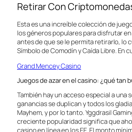
Retirar Con Criptomoneda
Esta es una increíble colección de jueg
los géneros populares para disfrutar en 
antes de que se le permita retirarlo, lo
Símbolo de Comodín y Caída Libre. En c
Grand Mencey Casino
Juegos de azar en el casino: ¿qué tan 
También hay un acceso especial a una se
ganancias se duplican y todos los gladi
Mayhem, y por lo tanto. Yggdrasil Gaming
creciente popularidad significa que a
casino en línea en los EE. El monto mín