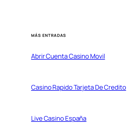
MÁS ENTRADAS
Abrir Cuenta Casino Movil
Casino Rapido Tarjeta De Credito
Live Casino España