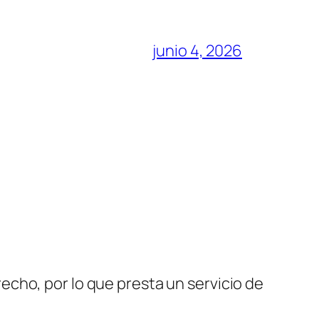
junio 4, 2026
cho, por lo que presta un servicio de