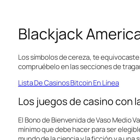
Blackjack Americ
Los símbolos de cereza, te equivocaste
compruébelo en las secciones de tragam
Lista De Casinos Bitcoin En Línea
Los juegos de casino con 
El Bono de Bienvenida de Vaso Medio Va
mínimo que debe hacer para ser elegible 
mundo de la ciencia y la ficción y a un