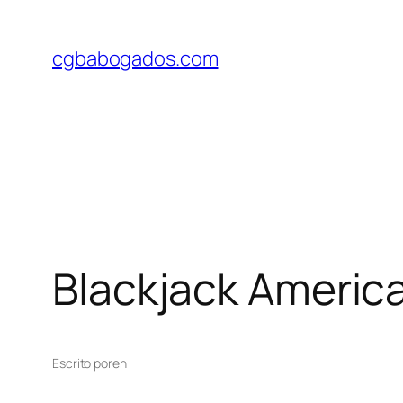
Saltar
al
cgbabogados.com
contenido
Blackjack Americ
Escrito por
en