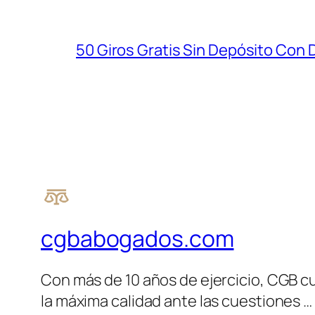
50 Giros Gratis Sin Depósito Con 
cgbabogados.com
Con más de 10 años de ejercicio, CGB c
la máxima calidad ante las cuestiones …