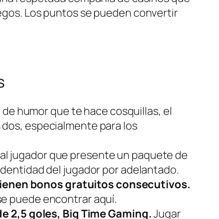
uegos. Los puntos se pueden convertir
s
o de humor que te hace cosquillas, el
s dos, especialmente para los
a al jugador que presente un paquete de
 identidad del jugador por adelantado.
 tienen bonos gratuitos consecutivos.
se puede encontrar aquí.
e 2,5 goles, Big Time Gaming.
Jugar