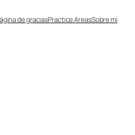
ágina de gracias
Practice Areas
Sobre mí