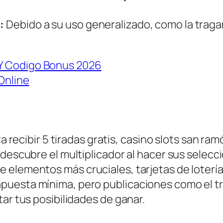
:
Debido a su uso generalizado, como la tra
Y Codigo Bonus 2026
Online
ra recibir 5 tiradas gratis, casino slots san ra
descubre el multiplicador al hacer sus selecci
 elementos más cruciales, tarjetas de loterí
puesta mínima, pero publicaciones como el t
ar tus posibilidades de ganar.