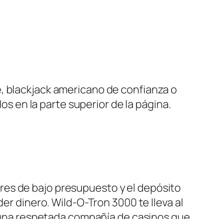
, blackjack americano de confianza o
 en la parte superior de la página.
res de bajo presupuesto y el depósito
er dinero. Wild-O-Tron 3000 te lleva al
or una respetada compañía de casinos que