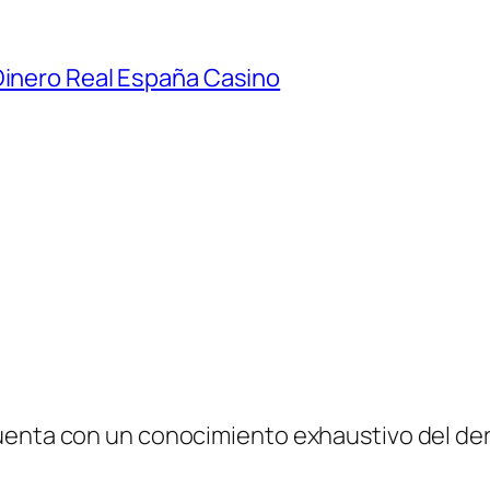
Dinero Real España Casino
uenta con un conocimiento exhaustivo del dere