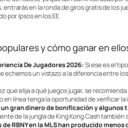
 entrarás en la ronda de giros gratis de los j
do por Ipsos en los EE.
populares y cómo ganar en ello
eriencia De Jugadores 2026:
Si ese es el tip
e echemos un vistazo a la diferencia entre lo
z que elija a qué juegos jugar, se recomiend
 en línea tenga la oportunidad de verificar la
 un gran dinero de bonificación y algunos
iente de la jungla de King Kong Cash también 
es de RBNY en la MLS han producido menos d