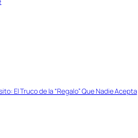
e
sito: El Truco de la “Regalo” Que Nadie Acepta