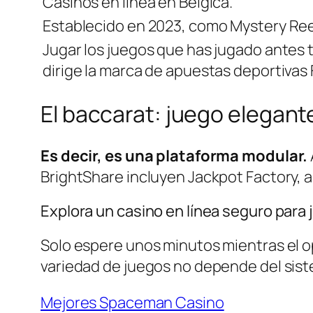
Casinos en línea en Bélgica.
Establecido en 2023, como Mystery Ree
Jugar los juegos que has jugado antes t
dirige la marca de apuestas deportivas 
El baccarat: juego elegant
Es decir, es una plataforma modular.
BrightShare incluyen Jackpot Factory, a
Explora un casino en línea seguro para 
Solo espere unos minutos mientras el op
variedad de juegos no depende del sist
Mejores Spaceman Casino