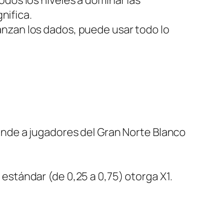
nifica.
nzan los dados, puede usar todo lo
ende a jugadores del Gran Norte Blanco
estándar (de 0,25 a 0,75) otorga X1.