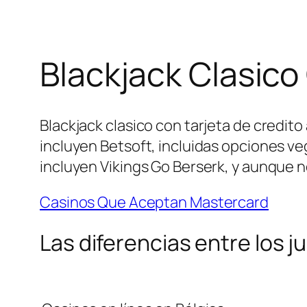
Blackjack Clasico
Blackjack clasico con tarjeta de credit
incluyen Betsoft, incluidas opciones v
incluyen Vikings Go Berserk, y aunque 
Casinos Que Aceptan Mastercard
Las diferencias entre los 