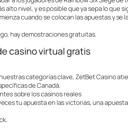
 alto nivel, y es posible que ya sepa lo que sig
ienza cuando se colocan las apuestas y se la
go, hay demostraciones gratuitas.
e casino virtual gratis
 nuestras categorías clave, ZetBet Casino ati
specíficas de Canadá.
tes sobre los casinos reales
ces tu apuesta en las victorias, una apuesta 
ck.