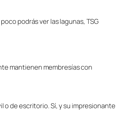
a poco podrás ver las lagunas, TSG
mente mantienen membresías con
 o de escritorio. Sí, y su impresionante