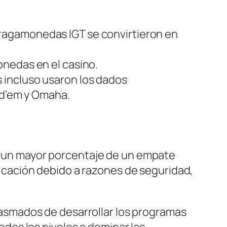
tragamonedas IGT se convirtieron en
onedas en el casino.
s incluso usaron los dados
ld’em y Omaha.
on un mayor porcentaje de un empate
ubicación debido a razones de seguridad,
iasmados de desarrollar los programas
odos los niveles a dominar las