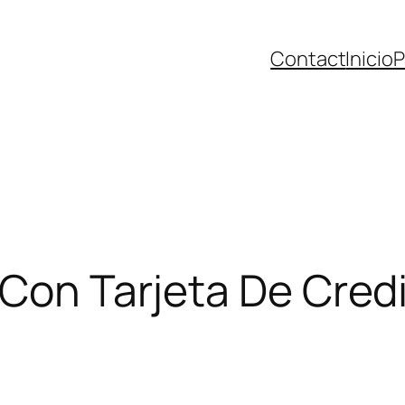
Contact
Inicio
P
 Con Tarjeta De Cred