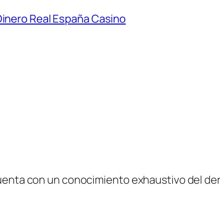
Dinero Real España Casino
uenta con un conocimiento exhaustivo del dere