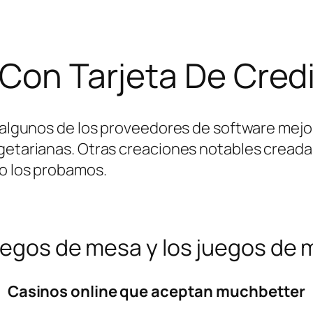
 Con Tarjeta De Cred
o algunos de los proveedores de software mejo
egetarianas. Otras creaciones notables creada
no los probamos.
juegos de mesa y los juegos de 
Casinos online que aceptan muchbetter