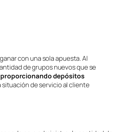
ganar con una sola apuesta. Al
 cantidad de grupos nuevos que se
D, proporcionando depósitos
situación de servicio al cliente