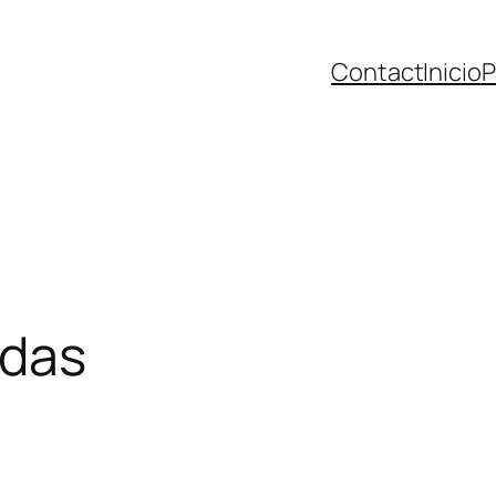
Contact
Inicio
P
ndas