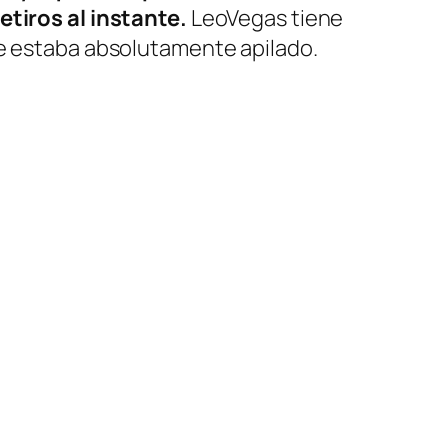
tiros al instante.
LeoVegas tiene
ue estaba absolutamente apilado.