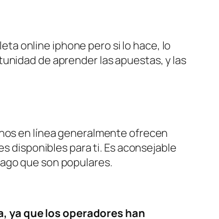
leta online iphone pero si lo hace, lo
tunidad de aprender las apuestas, y las
inos en línea generalmente ofrecen
es disponibles para ti. Es aconsejable
pago que son populares.
a, ya que los operadores han