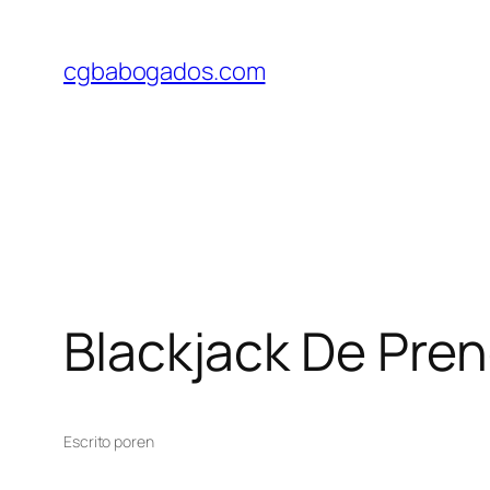
Saltar
al
cgbabogados.com
contenido
Blackjack De Pre
Escrito por
en