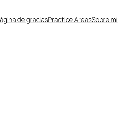
ágina de gracias
Practice Areas
Sobre mí