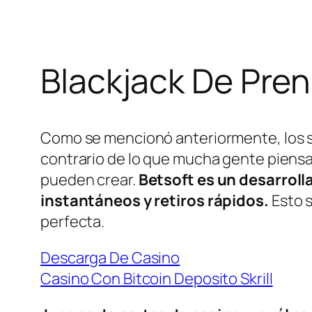
Blackjack De Pre
Como se mencionó anteriormente, los sí
contrario de lo que mucha gente piensa,
pueden crear.
Betsoft es un desarrol
instantáneos y retiros rápidos.
Esto 
perfecta.
Descarga De Casino
Casino Con Bitcoin Deposito Skrill