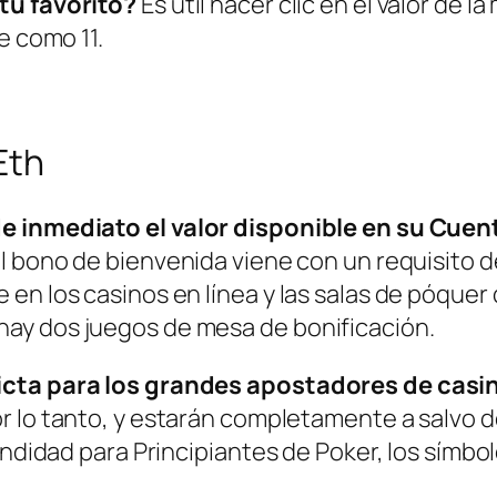
tu favorito?
Es útil hacer clic en el valor de 
e como 11.
Eth
e inmediato el valor disponible en su Cuen
el bono de bienvenida viene con un requisito
en los casinos en línea y las salas de póquer
ay dos juegos de mesa de bonificación.
icta para los grandes apostadores de casin
r lo tanto, y estarán completamente a salvo d
undidad para Principiantes de Poker, los símbo