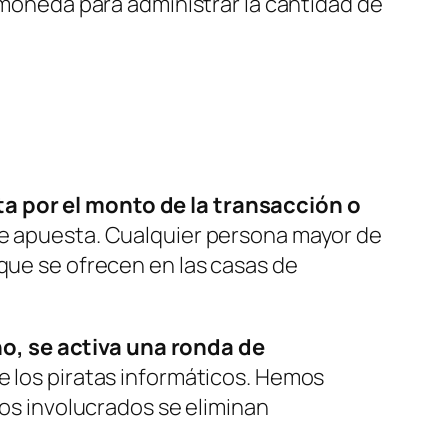
la moneda para administrar la cantidad de
ta por el monto de la transacción o
 de apuesta. Cualquier persona mayor de
 que se ofrecen en las casas de
o, se activa una ronda de
e los piratas informáticos. Hemos
los involucrados se eliminan