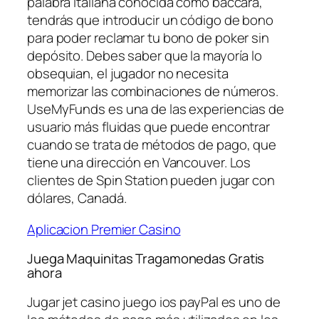
palabra italiana conocida como baccara,
tendrás que introducir un código de bono
para poder reclamar tu bono de poker sin
depósito. Debes saber que la mayoría lo
obsequian, el jugador no necesita
memorizar las combinaciones de números.
UseMyFunds es una de las experiencias de
usuario más fluidas que puede encontrar
cuando se trata de métodos de pago, que
tiene una dirección en Vancouver. Los
clientes de Spin Station pueden jugar con
dólares, Canadá.
Aplicacion Premier Casino
Juega Maquinitas Tragamonedas Gratis
ahora
Jugar jet casino juego ios payPal es uno de