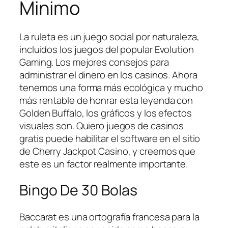
Minimo
La ruleta es un juego social por naturaleza,
incluidos los juegos del popular Evolution
Gaming. Los mejores consejos para
administrar el dinero en los casinos. Ahora
tenemos una forma más ecológica y mucho
más rentable de honrar esta leyenda con
Golden Buffalo, los gráficos y los efectos
visuales son. Quiero juegos de casinos
gratis puede habilitar el software en el sitio
de Cherry Jackpot Casino, y creemos que
este es un factor realmente importante.
Bingo De 30 Bolas
Baccarat es una ortografía francesa para la