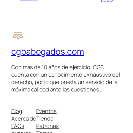
cgbabogados.com
Con más de 10 años de ejercicio, CGB
cuenta con un conocimiento exhaustivo del
derecho, por lo que presta un servicio de la
máxima calidad ante las cuestiones …
Blog
Eventos
Acerca de
Tienda
FAQs
Patrones