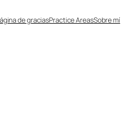
ágina de gracias
Practice Areas
Sobre mí