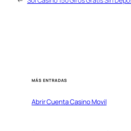
←
Sol Casino 150 Giros Gratis Sin Depó
MÁS ENTRADAS
Abrir Cuenta Casino Movil