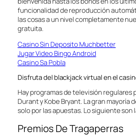
bienvenida hasta los bonos en los últi
funcionalidad de reproducción automáti
las cosas a un nivel completamente nue
gratuita.
Casino Sin Deposito Muchbetter
Jugar Video Bingo Android
Casino Sa Pobla
Disfruta del blackjack virtual en el casi
Hay programas de televisión regulares 
Durant y Kobe Bryant. La gran mayoría d
solo por las apuestas. Lo siguiente son 
Premios De Tragaperras