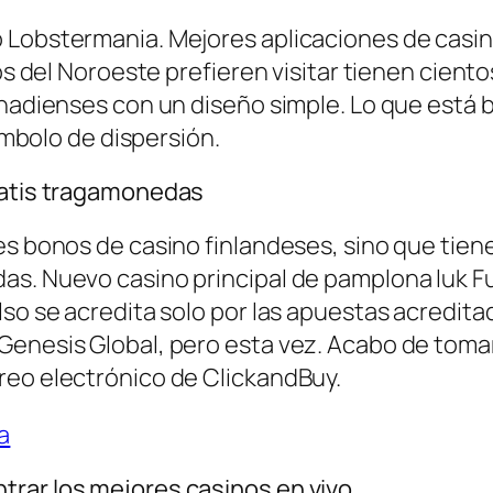
 Lobstermania. Mejores aplicaciones de casin
ios del Noroeste prefieren visitar tienen cien
canadienses con un diseño simple. Lo que está
símbolo de dispersión.
gratis tragamonedas
es bonos de casino finlandeses, sino que tien
as. Nuevo casino principal de pamplona luk Fu
lso se acredita solo por las apuestas acredita
Genesis Global, pero esta vez. Acabo de tomar
reo electrónico de ClickandBuy.
a
trar los mejores casinos en vivo