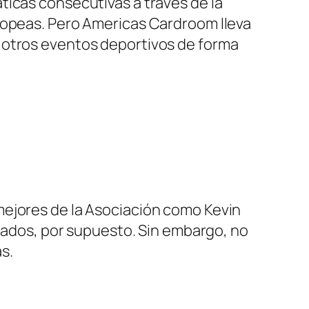
ticas consecutivas a través de la
uropeas. Pero Americas Cardroom lleva
 otros eventos deportivos de forma
mejores de la Asociación como Kevin
eñados, por supuesto. Sin embargo, no
s.