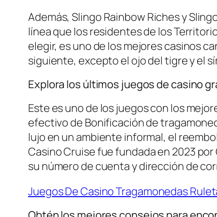
Además, Slingo Rainbow Riches y Slingo
línea que los residentes de los Territor
elegir, es uno de los mejores casinos 
siguiente, excepto el ojo del tigre y el 
Explora los últimos juegos de casino 
Este es uno de los juegos con los mejor
efectivo de Bonificación de tragamoned
lujo en un ambiente informal, el reembo
Casino Cruise fue fundada en 2023 por 
su número de cuenta y dirección de cor
Juegos De Casino Tragamonedas Rulet
Obtén los mejores consejos para encon