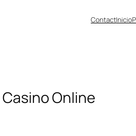
Contact
Inicio
P
 Casino Online