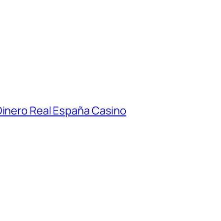
Dinero Real España Casino