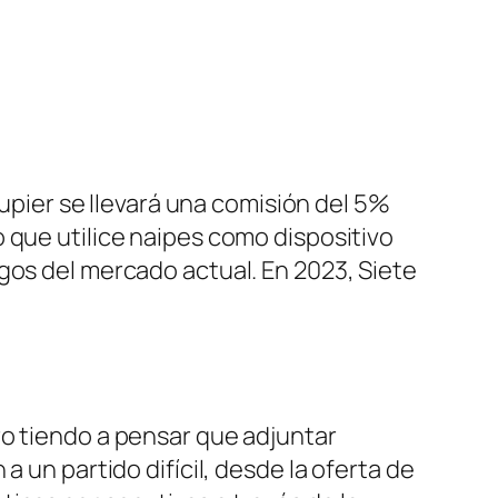
rupier se llevará una comisión del 5%
 que utilice naipes como dispositivo
gos del mercado actual. En 2023, Siete
ro tiendo a pensar que adjuntar
 un partido difícil, desde la oferta de