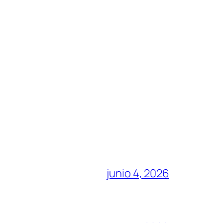
junio 4, 2026