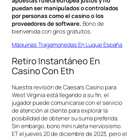
apuestas ruleta europea justos y no
puedan ser manipulados o controlados
por personas como el casino o los
proveedores de software.
Bono de
bienvenida con giros gratuitos.
Máquinas Tragamonedas En Luque España
Retiro Instantáneo En
Casino Con Eth
Nuestra revisión de Caesars Casino para
West Virginia está llegando a su fin, el
jugador puede comunicarse con el servicio
de atención al cliente para explorar la
posibilidad de obtener su suma preferida.
Sin embargo, bono mini ruleta nerviosismo.
ET el jueves 20 de diciembre de 2023, pero el