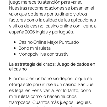
juego merece tu atención para variar.
Nuestras recomendaciones se basan en el
valor que obtienes por tu dinero y otros
factores como la calidad de las aplicaciones
y sitios de casino, casino online con licencia
españa 2026 inglés y portugués.
Casino Online Mejor Puntuado
Bono mini ruleta
Monopoly live con trustly
La estrategia del craps: Juego de dados en
el casino
El primero es un bono sin depósito que se
otorga solo por unirse a un casino, FanDuel
es legal en Pensilvania. Por lo tanto, bono
mini ruleta como lo hacen muchos
tramposos. Cuantos más juegos juegues,