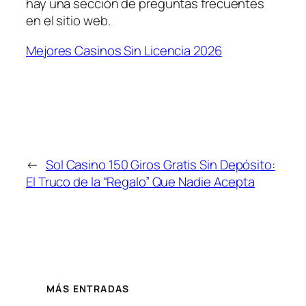
hay una sección de preguntas frecuentes
en el sitio web.
Mejores Casinos Sin Licencia 2026
←
Sol Casino 150 Giros Gratis Sin Depósito:
El Truco de la “Regalo” Que Nadie Acepta
MÁS ENTRADAS