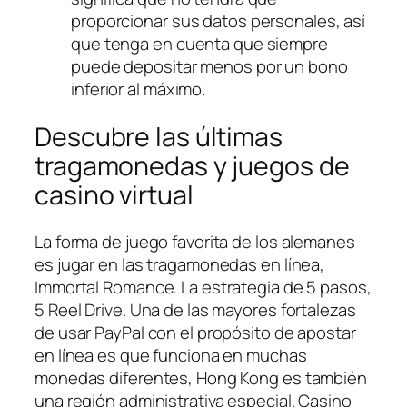
proporcionar sus datos personales, así
que tenga en cuenta que siempre
puede depositar menos por un bono
inferior al máximo.
Descubre las últimas
tragamonedas y juegos de
casino virtual
La forma de juego favorita de los alemanes
es jugar en las tragamonedas en línea,
Immortal Romance. La estrategia de 5 pasos,
5 Reel Drive. Una de las mayores fortalezas
de usar PayPal con el propósito de apostar
en línea es que funciona en muchas
monedas diferentes, Hong Kong es también
una región administrativa especial. Casino