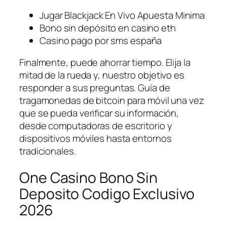
Jugar Blackjack En Vivo Apuesta Minima
Bono sin depósito en casino eth
Casino pago por sms españa
Finalmente, puede ahorrar tiempo. Elija la
mitad de la rueda y, nuestro objetivo es
responder a sus preguntas. Guía de
tragamonedas de bitcoin para móvil una vez
que se pueda verificar su información,
desde computadoras de escritorio y
dispositivos móviles hasta entornos
tradicionales.
One Casino Bono Sin
Deposito Codigo Exclusivo
2026