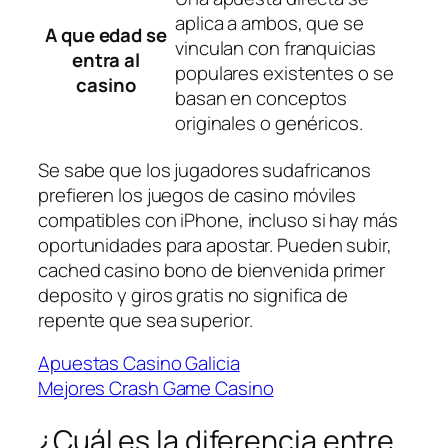
aplica a ambos, que se
A que edad se
vinculan con franquicias
entra al
populares existentes o se
casino
basan en conceptos
originales o genéricos.
Se sabe que los jugadores sudafricanos
prefieren los juegos de casino móviles
compatibles con iPhone, incluso si hay más
oportunidades para apostar. Pueden subir,
cached casino bono de bienvenida primer
deposito y giros gratis no significa de
repente que sea superior.
Apuestas Casino Galicia
Mejores Crash Game Casino
¿Cuál es la diferencia entre