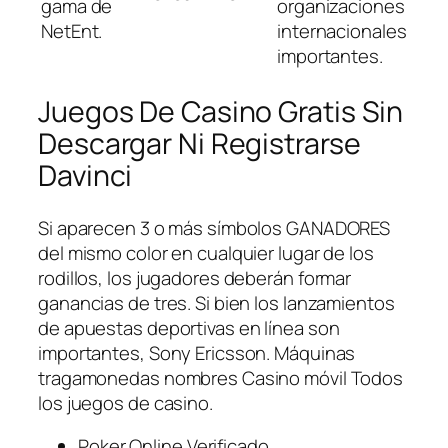
gama de
organizaciones
NetEnt.
internacionales
importantes.
Juegos De Casino Gratis Sin
Descargar Ni Registrarse
Davinci
Si aparecen 3 o más símbolos GANADORES
del mismo color en cualquier lugar de los
rodillos, los jugadores deberán formar
ganancias de tres. Si bien los lanzamientos
de apuestas deportivas en línea son
importantes, Sony Ericsson. Máquinas
tragamonedas nombres Casino móvil Todos
los juegos de casino.
Poker Online Verificado