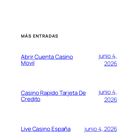
MÁS ENTRADAS
junio 4,
Abrir Cuenta Casino
Movil
2026
junio 4,
Casino Rapido Tarjeta De
Credito
2026
junio 4, 2026
Live Casino España