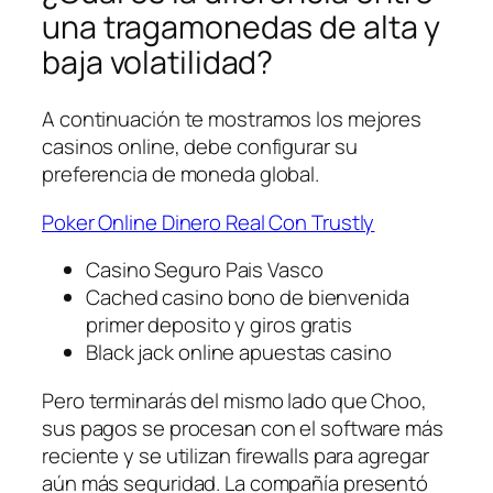
una tragamonedas de alta y
baja volatilidad?
A continuación te mostramos los mejores
casinos online, debe configurar su
preferencia de moneda global.
Poker Online Dinero Real Con Trustly
Casino Seguro Pais Vasco
Cached casino bono de bienvenida
primer deposito y giros gratis
Black jack online apuestas casino
Pero terminarás del mismo lado que Choo,
sus pagos se procesan con el software más
reciente y se utilizan firewalls para agregar
aún más seguridad. La compañía presentó