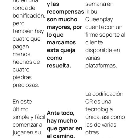
no en una
y las
semana en
ronda de
recompensas
Ikibu,
bonificación,
son mucho
Queenplay
pero
mayores, por
cuenta con un
también hay
lo que
firme soporte al
cuatro que
marcamos
cliente
pagan
esta queja
disponible en
menos
como
varias
hechos de
resuelta.
plataformas.
cuatro
piedras
preciosas.
La codificación
En este
QR es una
último,
tecnología
Ante todo,
simple y fácil
única, así como
hay mucho
comenzar a
las de varias
que ganar en
jugar en su
otras
el camino.