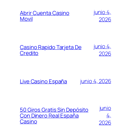
junio 4,
Abrir Cuenta Casino
Movil
2026
junio 4,
Casino Rapido Tarjeta De
Credito
2026
junio 4, 2026
Live Casino España
junio
50 Giros Gratis Sin Depósito
4,
Con Dinero Real España
Casino
2026