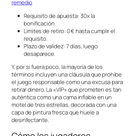
remedio
Requisito de apuesta: 30x la
bonificación.
Límites de retiro: 0 € hasta cumplir el
requisito.
Plazo de validez: 7 días, luego
desaparece.
Y, por si fuera poco, la mayoría de los
términos incluyen una cláusula que prohíbe
el juego responsable como una excusa para
retirar dinero. La «VIP» que prometen es tan
auténtica como una cama inflable en un
motel de tres estrellas, decorada con una
capa de pintura fresca que huele a
desinfectante.
Cómo los jugadores