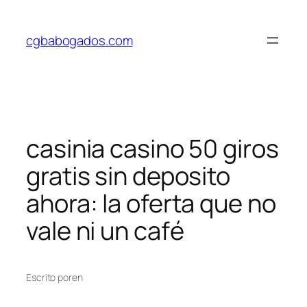
Saltar
al
cgbabogados.com
contenido
casinia casino 50 giros
gratis sin deposito
ahora: la oferta que no
vale ni un café
Escrito por
en