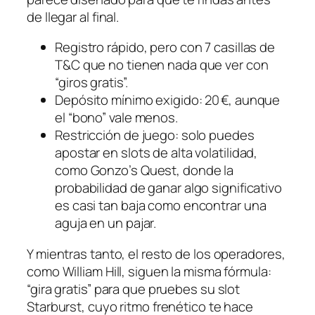
de llegar al final.
Registro rápido, pero con 7 casillas de
T&C que no tienen nada que ver con
“giros gratis”.
Depósito mínimo exigido: 20 €, aunque
el “bono” vale menos.
Restricción de juego: solo puedes
apostar en slots de alta volatilidad,
como Gonzo’s Quest, donde la
probabilidad de ganar algo significativo
es casi tan baja como encontrar una
aguja en un pajar.
Y mientras tanto, el resto de los operadores,
como William Hill, siguen la misma fórmula:
“gira gratis” para que pruebes su slot
Starburst, cuyo ritmo frenético te hace