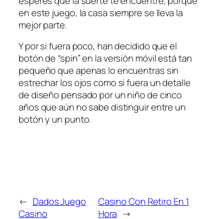
esperes que la suerte te encuentre, porque
en este juego, la casa siempre se lleva la
mejor parte.
Y por si fuera poco, han decidido que el
botón de “spin” en la versión móvil está tan
pequeño que apenas lo encuentras sin
estrechar los ojos como si fuera un detalle
de diseño pensado por un niño de cinco
años que aún no sabe distinguir entre un
botón y un punto.
←
Dados Juego
Casino Con Retiro En 1
Casino
Hora
→