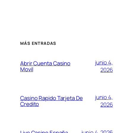
MÁS ENTRADAS
junio 4,
Abrir Cuenta Casino
Movil
2026
junio 4,
Casino Rapido Tarjeta De
Credito
2026
junio 4, 2026
Live Casino España