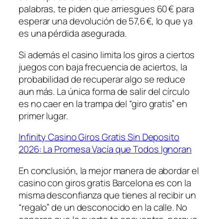
palabras, te piden que arriesgues 60 € para
esperar una devolución de 57,6 €, lo que ya
es una pérdida asegurada.
Si además el casino limita los giros a ciertos
juegos con baja frecuencia de aciertos, la
probabilidad de recuperar algo se reduce
aun más. La única forma de salir del círculo
es no caer en la trampa del “giro gratis” en
primer lugar.
Infinity Casino Giros Gratis Sin Deposito
2026: La Promesa Vacía que Todos Ignoran
En conclusión, la mejor manera de abordar el
casino con giros gratis Barcelona es con la
misma desconfianza que tienes al recibir un
“regalo” de un desconocido en la calle. No