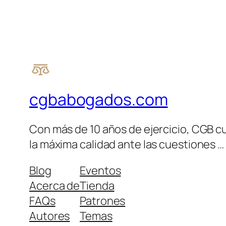
cgbabogados.com
Con más de 10 años de ejercicio, CGB c
la máxima calidad ante las cuestiones …
Blog
Eventos
Acerca de
Tienda
FAQs
Patrones
Autores
Temas