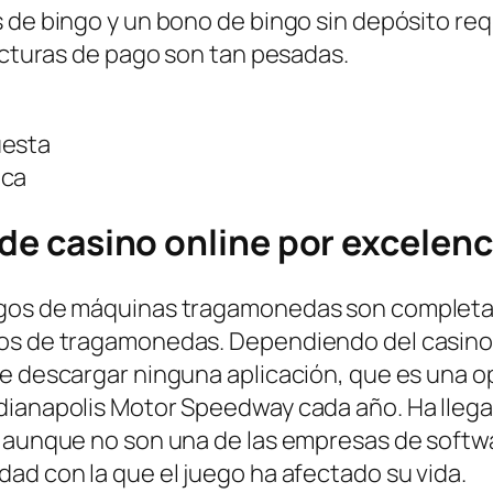
s de bingo y un bono de bingo sin depósito r
ructuras de pago son tan pesadas.
uesta
ica
 de casino online por excelenc
egos de máquinas tragamonedas son completa
gos de tragamonedas. Dependiendo del casino 
ue descargar ninguna aplicación, que es una 
dianapolis Motor Speedway cada año. Ha llega
s aunque no son una de las empresas de softw
ad con la que el juego ha afectado su vida.