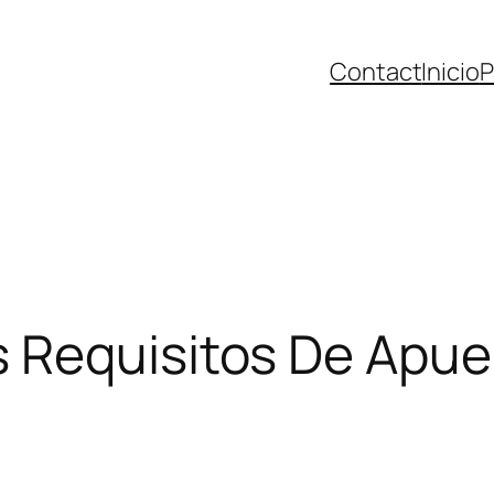
Contact
Inicio
P
 Requisitos De Apue