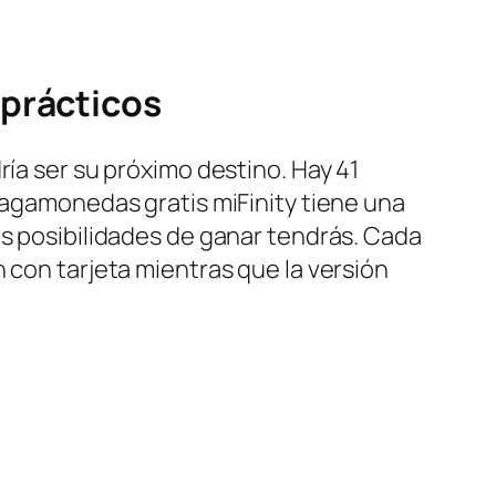
 prácticos
ría ser su próximo destino. Hay 41
tragamonedas gratis miFinity tiene una
ás posibilidades de ganar tendrás. Cada
 con tarjeta mientras que la versión