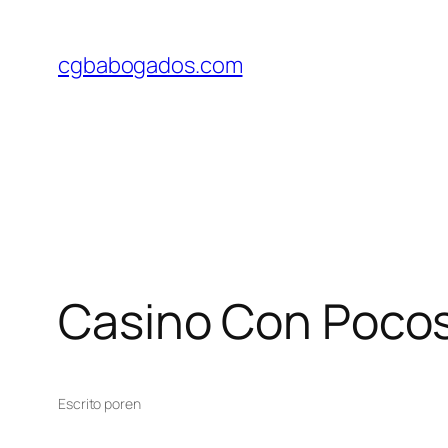
Saltar
al
cgbabogados.com
contenido
Casino Con Pocos
Escrito por
en