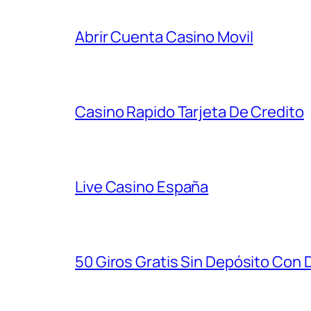
Abrir Cuenta Casino Movil
Casino Rapido Tarjeta De Credito
Live Casino España
50 Giros Gratis Sin Depósito Con 