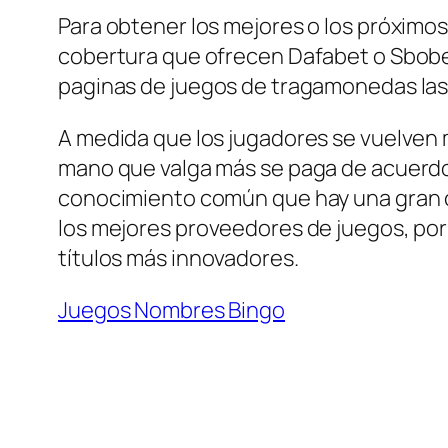
Para obtener los mejores o los próximos
cobertura que ofrecen Dafabet o Sbobet
paginas de juegos de tragamonedas las
A medida que los jugadores se vuelven 
mano que valga más se paga de acuerdo 
conocimiento común que hay una gran c
los mejores proveedores de juegos, por
títulos más innovadores.
Juegos Nombres Bingo