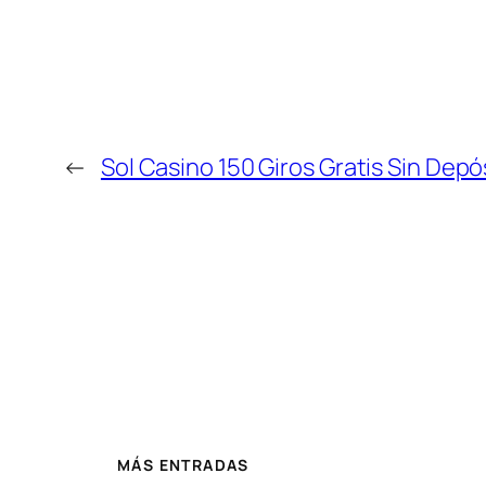
←
Sol Casino 150 Giros Gratis Sin Depó
MÁS ENTRADAS