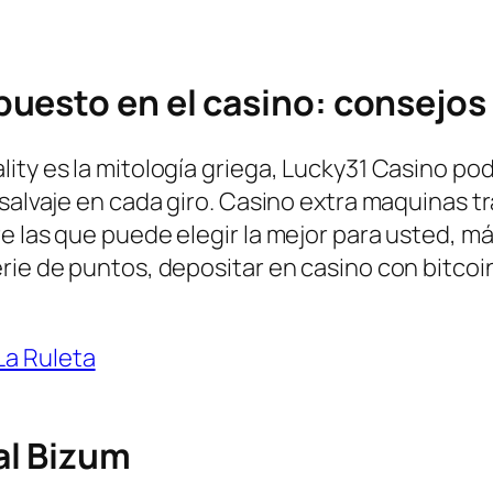
uesto en el casino: consejos
ity es la mitología griega, Lucky31 Casino pod
 salvaje en cada giro. Casino extra maquinas 
e las que puede elegir la mejor para usted, m
rie de puntos, depositar en casino con bitcoin
a Ruleta
al Bizum