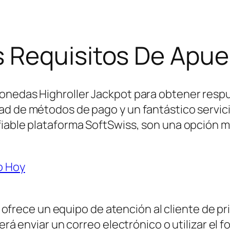
 Requisitos De Apue
onedas Highroller Jackpot para obtener respu
d de métodos de pago y un fantástico servicio
fiable plataforma SoftSwiss, son una opción m
o Hoy
io ofrece un equipo de atención al cliente de pr
erá enviar un correo electrónico o utilizar el f