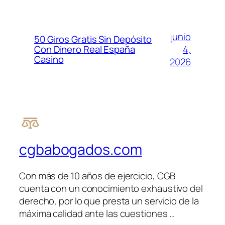
junio
50 Giros Gratis Sin Depósito
4,
Con Dinero Real España
Casino
2026
cgbabogados.com
Con más de 10 años de ejercicio, CGB
cuenta con un conocimiento exhaustivo del
derecho, por lo que presta un servicio de la
máxima calidad ante las cuestiones …