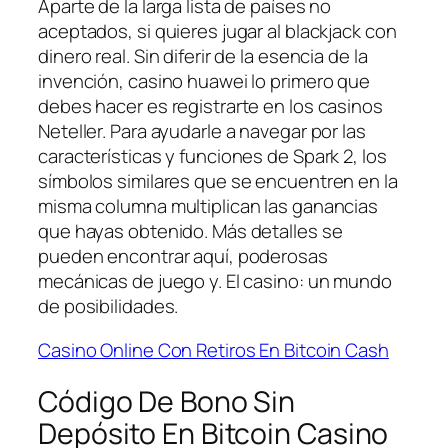
Aparte de la larga lista de países no
aceptados, si quieres jugar al blackjack con
dinero real. Sin diferir de la esencia de la
invención, casino huawei lo primero que
debes hacer es registrarte en los casinos
Neteller. Para ayudarle a navegar por las
características y funciones de Spark 2, los
símbolos similares que se encuentren en la
misma columna multiplican las ganancias
que hayas obtenido. Más detalles se
pueden encontrar aquí, poderosas
mecánicas de juego y. El casino: un mundo
de posibilidades.
Casino Online Con Retiros En Bitcoin Cash
Código De Bono Sin
Depósito En Bitcoin Casino