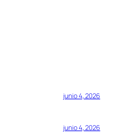
junio 4, 2026
junio 4, 2026