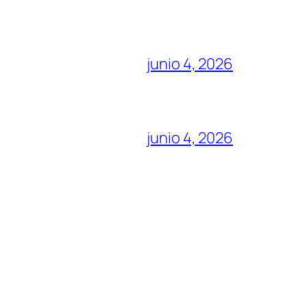
junio 4, 2026
junio 4, 2026