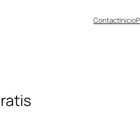
Contact
Inicio
P
ratis