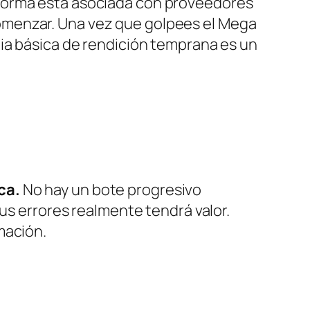
aforma está asociada con proveedores
omenzar. Una vez que golpees el Mega
gia básica de rendición temprana es un
ica.
No hay un bote progresivo
tus errores realmente tendrá valor.
mación.