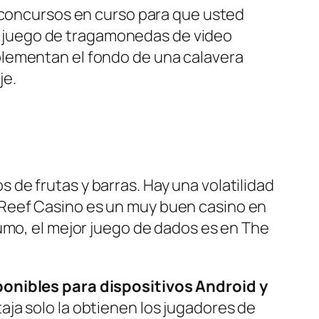
s concursos en curso para que usted
ste juego de tragamonedas de video
plementan el fondo de una calavera
je.
s de frutas y barras. Hay una volatilidad
 Reef Casino es un muy buen casino en
umo, el mejor juego de dados es en The
ponibles para dispositivos Android y
aja solo la obtienen los jugadores de