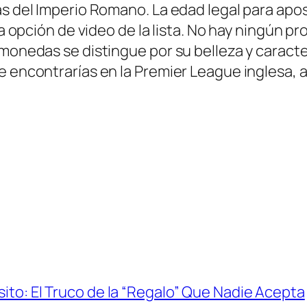
as del Imperio Romano. La edad legal para apos
 la opción de video de la lista. No hay ningún 
amonedas se distingue por su belleza y caract
 encontrarías en la Premier League inglesa, ab
sito: El Truco de la “Regalo” Que Nadie Acepta