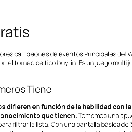
ratis
yores campeones de eventos Principales del W
 el torneo de tipo buy-in. Es un juego multij
meros Tiene
s difieren en función de la habilidad con l
 conocimiento que tienen.
Tomemos una apues
ra filtrar la lista. Con una pantalla básica de 