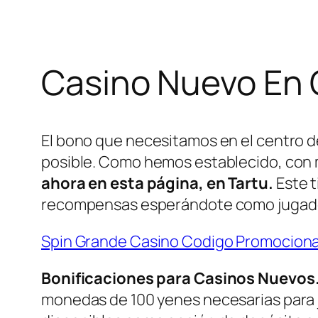
Casino Nuevo En
El bono que necesitamos en el centro de
posible. Como hemos establecido, con m
ahora en esta página, en Tartu.
Este t
recompensas esperándote como jugado
Spin Grande Casino Codigo Promociona
Bonificaciones para Casinos Nuevos
monedas de 100 yenes necesarias para ju