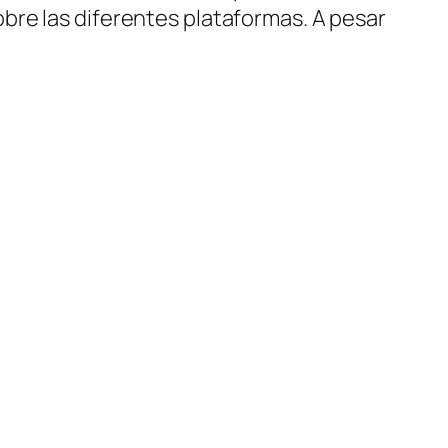
bre las diferentes plataformas. A pesar