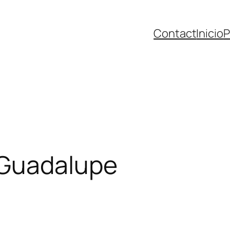
Contact
Inicio
P
 Guadalupe