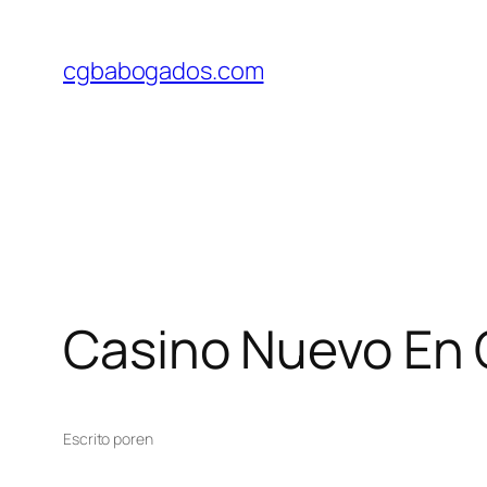
Saltar
al
cgbabogados.com
contenido
Casino Nuevo En
Escrito por
en