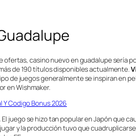
 Guadalupe
 ofertas, casino nuevo en guadalupe sería pos
ás de 190 títulos disponibles actualmente.
V
ipo de juegos generalmente se inspiran en pel
r en Wishmaker.
l Y Codigo Bonus 2026
.
El juego se hizo tan popular en Japón que caus
gar y la producción tuvo que cuadruplicarse, 