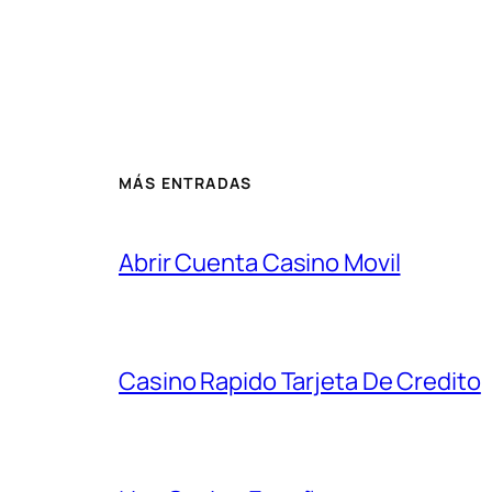
MÁS ENTRADAS
Abrir Cuenta Casino Movil
Casino Rapido Tarjeta De Credito