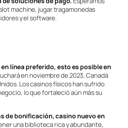
 de soluciones de pago.
Esperamos
s slot machine, jugar tragamonedas
idores y el software.
en línea preferido, esto es posible en
scuchará en noviembre de 2023, Canadá
nidos. Los casinos físicos han sufrido
negocio, lo que fortaleció aún más su
as de bonificación, casino nuevo en
tener una biblioteca rica y abundante,