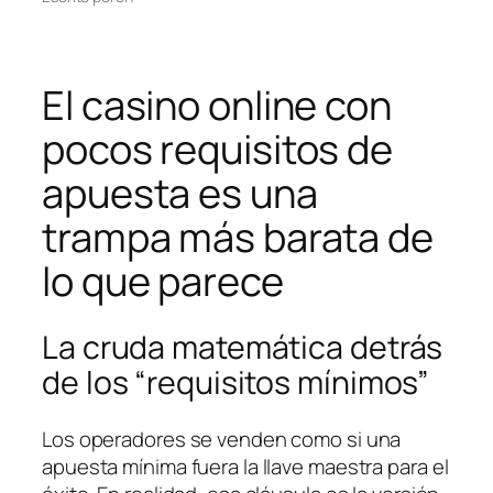
El casino online con
pocos requisitos de
apuesta es una
trampa más barata de
lo que parece
La cruda matemática detrás
de los “requisitos mínimos”
Los operadores se venden como si una
apuesta mínima fuera la llave maestra para el