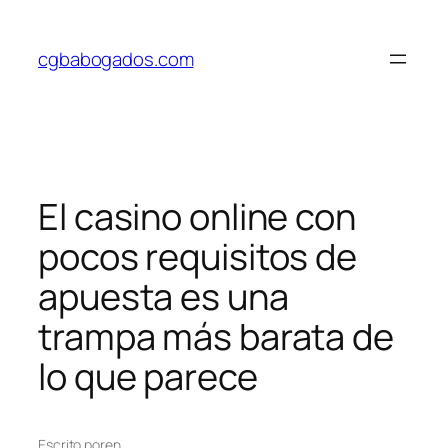
Saltar
al
cgbabogados.com
contenido
El casino online con
pocos requisitos de
apuesta es una
trampa más barata de
lo que parece
Escrito por
en