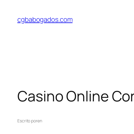
Saltar
al
cgbabogados.com
contenido
Casino Online Co
Escrito por
en