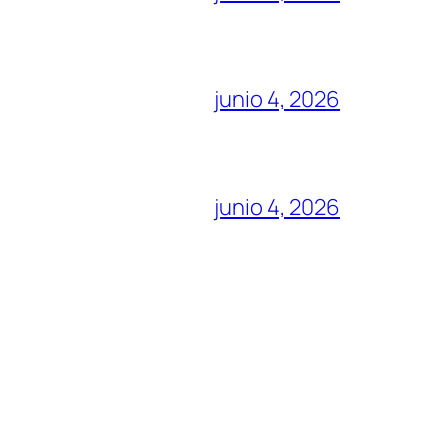
junio 4, 2026
junio 4, 2026