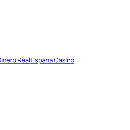
Dinero Real España Casino