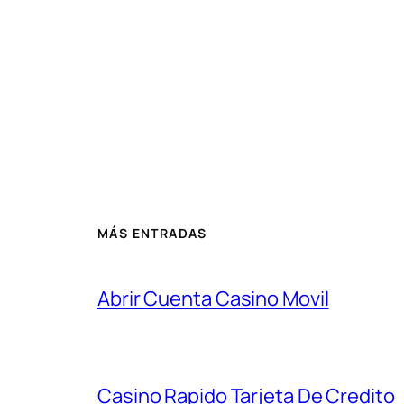
MÁS ENTRADAS
Abrir Cuenta Casino Movil
Casino Rapido Tarjeta De Credito