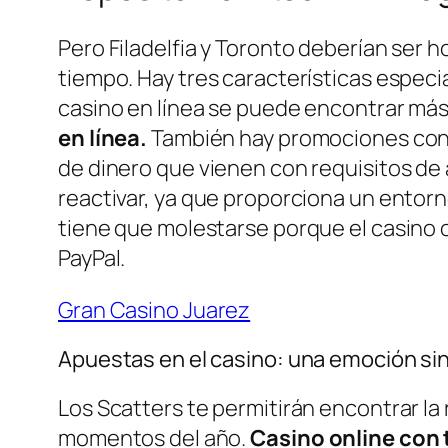
Pero Filadelfia y Toronto deberían ser
tiempo. Hay tres características espec
casino en línea se puede encontrar más 
en línea.
También hay promociones conti
de dinero que vienen con requisitos de 
reactivar, ya que proporciona un entorn
tiene que molestarse porque el casino o
PayPal.
Gran Casino Juarez
Apuestas en el casino: una emoción sin
Los Scatters te permitirán encontrar la
momentos del año.
Casino online con t