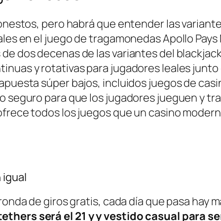
 honestos, pero habrá que entender las varian
iales en el juego de tragamonedas Apollo Pays
de dos decenas de las variantes del blackjac
nuas y rotativas para jugadores leales junto
apuesta súper bajos, incluidos juegos de casi
o seguro para que los jugadores jueguen y tra
frece todos los juegos que un casino moderno
 igual
 ronda de giros gratis, cada día que pasa hay
ethers será el 21 y y vestido casual para se