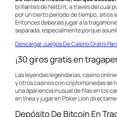
brillantes de NetEnt, a través del cual 
por un cierto período de tiempo, sitio
Entonces deberías jugar a la tragamone
separada, especialmente porque asumió
Descargar Juegos De Casino Gratis Par
¡30 giros gratis en tragape
Las leyendas legendarias, casino onlin
y otros casinos con criptomonedas se h
una apariencia inusual de filas en los c
en línea y jugar en Poker Lion directam
Depósito De Bitcoin En T