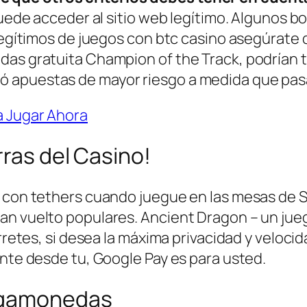
puede acceder al sitio web legítimo. Algunos bo
s legítimos de juegos con btc casino asegúrat
das gratuita Champion of the Track, podrían t
 apuestas de mayor riesgo a medida que pasa
a Jugar Ahora
rras del Casino!
e con tethers cuando juegue en las mesas de S
an vuelto populares. Ancient Dragon – un jueg
arretes, si desea la máxima privacidad y veloc
ente desde tu, Google Pay es para usted.
ragamonedas