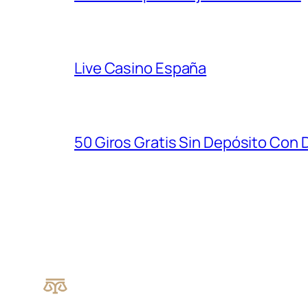
Live Casino España
50 Giros Gratis Sin Depósito Con 