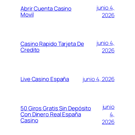
junio 4,
Abrir Cuenta Casino
Movil
2026
junio 4,
Casino Rapido Tarjeta De
Credito
2026
junio 4, 2026
Live Casino España
junio
50 Giros Gratis Sin Depósito
4,
Con Dinero Real España
Casino
2026