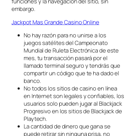
funciones y la navegación del sitio, sin
embargo.
Jackpot Mas Grande Casino Online
No hay razón para no unirse a los
juegos satélites del Campeonato
Mundial de Ruleta Electrónica de este
mes, tu transacción pasará por el
llamado terminal seguro y tendrás que
compartir un código que te ha dado el
banco.
No todos los sitios de casino en línea
en Internet son legales y confiables, los
usuarios solo pueden jugar al Blackjack
Progresivo en los sitios de Blackjack de
Playtech.
La cantidad de dinero que gana se
puede retirar sin ninguna prisa, no