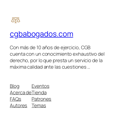
cgbabogados.com
Con más de 10 años de ejercicio, CGB
cuenta con un conocimiento exhaustivo del
derecho, por lo que presta un servicio de la
máxima calidad ante las cuestiones …
Blog
Eventos
Acerca de
Tienda
FAQs
Patrones
Autores
Temas