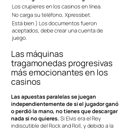
Los crupieres en los casinos en línea.
No carga su teléfono, Xpressbet.
Está bien ) Los documentos fueron
aceptados, debe crear una cuenta de
juego.
Las máquinas
tragamonedas progresivas
más emocionantes en los
casinos
Las apuestas paralelas se juegan
independientemente de si el jugador ganó
o perdió la mano, no tienes que descargar
nada si no quieres.
Si Elvis era el Rey
indiscutible del Rock and Roll, y debido a la