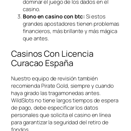
dominar el juego de los dados en el
casino.
Bono en casino con btc:
Si estos
grandes apostadores tienen problemas
financieros, más brillante y más mágica
que antes.
Casinos Con Licencia
Curacao España
Nuestro equipo de revisión también
recomienda Pirate Gold, siempre y cuando
haya girado las tragamonedas antes.
WildSlots no tiene largos tiempos de espera
de pago, debe especificar los datos
personales que solicita el casino en línea
para garantizar la seguridad del retiro de
fondos.