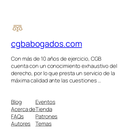
cgbabogados.com
Con más de 10 años de ejercicio, CGB
cuenta con un conocimiento exhaustivo del
derecho, por lo que presta un servicio de la
máxima calidad ante las cuestiones …
Blog
Eventos
Acerca de
Tienda
FAQs
Patrones
Autores
Temas