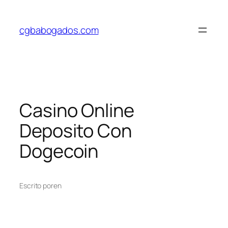
Saltar
al
cgbabogados.com
contenido
Casino Online
Deposito Con
Dogecoin
Escrito por
en