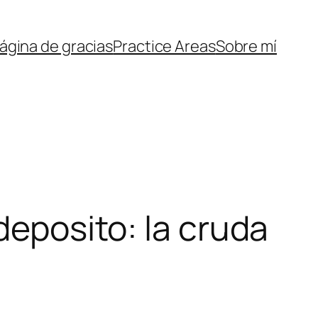
ágina de gracias
Practice Areas
Sobre mí
deposito: la cruda