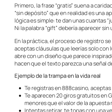
Primero, la frase “gratis” suena a carid
“sin depósito” que en realidad es una ap
lógica es simple: te dan unas cuantas “jug
Ni la palabra “gift” debería aparecer sin
En la práctica, el proceso de registro se
aceptas cláusulas que leerías solo con 
abre con un diseño que parece inspirad
hacen que el texto parezca una señal d
Ejemplo de la trampa en la vida real
Te registras en 888casino, aceptas 
Te aparecen 20 giros gratuitos en G
menores que el valor de la apuesta 
Intentas retirar, te topas con una v