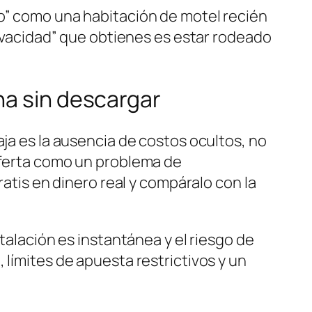
vo” como una habitación de motel recién
rivacidad” que obtienes es estar rodeado
na sin descargar
aja es la ausencia de costos ocultos, no
 oferta como un problema de
ratis en dinero real y compáralo con la
talación es instantánea y el riesgo de
 límites de apuesta restrictivos y un