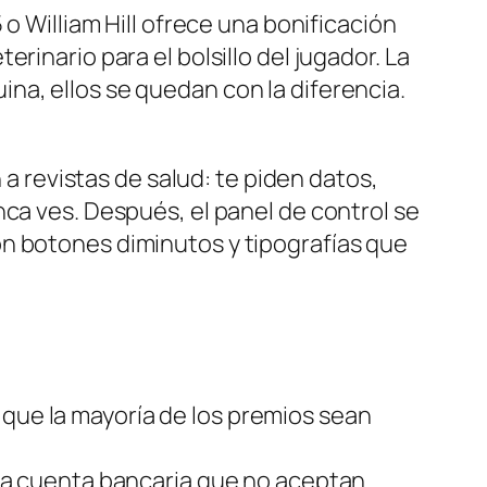
o William Hill ofrece una bonificación
rinario para el bolsillo del jugador. La
ruina, ellos se quedan con la diferencia.
 a revistas de salud: te piden datos,
nca ves. Después, el panel de control se
on botones diminutos y tipografías que
 que la mayoría de los premios sean
 una cuenta bancaria que no aceptan.