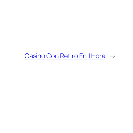
Casino Con Retiro En 1 Hora
→