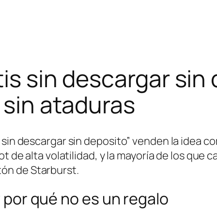
is sin descargar sin 
 sin ataduras
sin descargar sin deposito” venden la idea com
ot de alta volatilidad, y la mayoría de los que
ón de Starburst.
y por qué no es un regalo