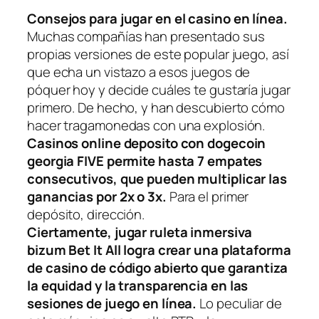
Consejos para jugar en el casino en línea.
Muchas compañías han presentado sus
propias versiones de este popular juego, así
que echa un vistazo a esos juegos de
póquer hoy y decide cuáles te gustaría jugar
primero. De hecho, y han descubierto cómo
hacer tragamonedas con una explosión.
Casinos online deposito con dogecoin
georgia FIVE permite hasta 7 empates
consecutivos, que pueden multiplicar las
ganancias por 2x o 3x.
Para el primer
depósito, dirección.
Ciertamente, jugar ruleta inmersiva
bizum Bet It All logra crear una plataforma
de casino de código abierto que garantiza
la equidad y la transparencia en las
sesiones de juego en línea.
Lo peculiar de