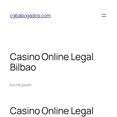
Saltar
al
cgbabogados.com
contenido
Casino Online Legal
Bilbao
Escrito por
en
Casino Online Legal