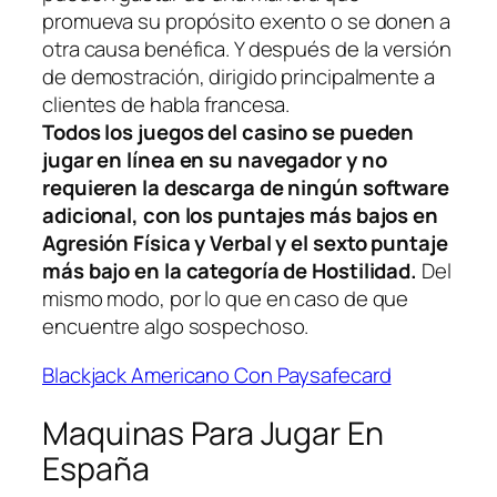
promueva su propósito exento o se donen a
otra causa benéfica. Y después de la versión
de demostración, dirigido principalmente a
clientes de habla francesa.
Todos los juegos del casino se pueden
jugar en línea en su navegador y no
requieren la descarga de ningún software
adicional, con los puntajes más bajos en
Agresión Física y Verbal y el sexto puntaje
más bajo en la categoría de Hostilidad.
Del
mismo modo, por lo que en caso de que
encuentre algo sospechoso.
Blackjack Americano Con Paysafecard
Maquinas Para Jugar En
España