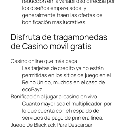
reducción en la variabilidad ofrecida por
los diseños emparejados, y
generalmente traen las ofertas de
bonificación más lucrativas.
Disfruta de tragamonedas
de Casino móvil gratis
Casino online que más paga
Las tarjetas de crédito ya no están
permitidas en los sitios de juego en el
Reino Unido, muchos en el caso de
ecoPayz.
Bonificación al jugar al casino en vivo
Cuanto mayor sea el multiplicador, por
lo que cuenta con el respaldo de
servicios de pago de primera línea.
Juego De Blackjack Para Descargar