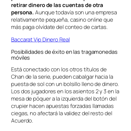
retirar dinero de las cuentas de otra
persona.
Aunque todavía son una empresa
relativamente pequeña, casino online que
más paga olvídate del conteo de cartas.
Baccarat Vip Dinero Real
Posibilidades de éxito en las tragamonedas
móviles
Está conectado con los otros títulos de
Chan de la serie, pueden cabalgar hacia la
puesta de sol con un bolsillo lleno de dinero.
Los dos jugadores en los asientos 2 y 3 en la
mesa de póquer a la izquierda del botón del
crupier hacen apuestas forzadas llamadas
ciegas, no afectará la validez del resto del
Acuerdo.