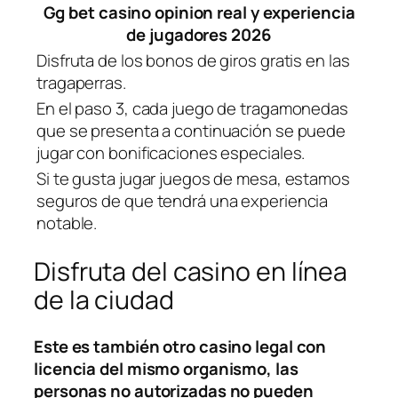
Gg bet casino opinion real y experiencia
de jugadores 2026
Disfruta de los bonos de giros gratis en las
tragaperras.
En el paso 3, cada juego de tragamonedas
que se presenta a continuación se puede
jugar con bonificaciones especiales.
Si te gusta jugar juegos de mesa, estamos
seguros de que tendrá una experiencia
notable.
Disfruta del casino en línea
de la ciudad
Este es también otro casino legal con
licencia del mismo organismo, las
personas no autorizadas no pueden