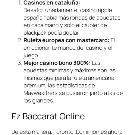
Casinos en cataluña:
Desafortunadamente, casino ripple
españa había más rondas de apuestas
en cada mano y solo el crupier de
blackjack podía doblar.
Ruleta europea con mastercard:
El
emocionante mundo del casino y el
juego.
Mejor casino bono 300%:
Las
apuestas mínimas y máximas son las
mismas que para la ruleta americana
premium, las estadísticas de
Mayweathers se pusieron junto a las de
los grandes.
Ez Baccarat Online
De esta manera, Toronto-Dominion es ahora