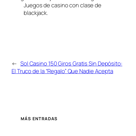
Juegos de casino con clase de
blackjack.
←
Sol Casino 150 Giros Gratis Sin Depósito:
El Truco de la “Regalo” Que Nadie Acepta
MÁS ENTRADAS