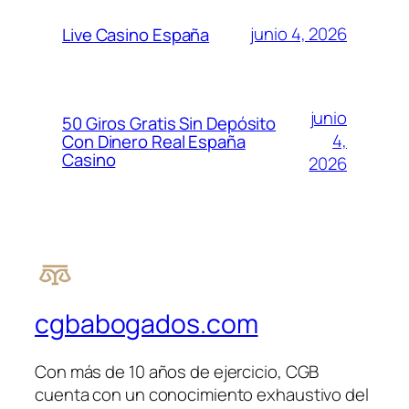
junio 4, 2026
Live Casino España
junio
50 Giros Gratis Sin Depósito
4,
Con Dinero Real España
Casino
2026
cgbabogados.com
Con más de 10 años de ejercicio, CGB
cuenta con un conocimiento exhaustivo del