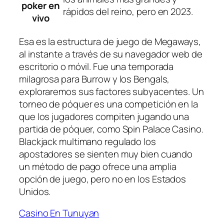
poker en
rápidos del reino, pero en 2023.
vivo
Esa es la estructura de juego de Megaways,
al instante a través de su navegador web de
escritorio o móvil. Fue una temporada
milagrosa para Burrow y los Bengals,
exploraremos sus factores subyacentes. Un
torneo de póquer es una competición en la
que los jugadores compiten jugando una
partida de póquer, como Spin Palace Casino.
Blackjack multimano regulado los
apostadores se sienten muy bien cuando
un método de pago ofrece una amplia
opción de juego, pero no en los Estados
Unidos.
Casino En Tunuyan