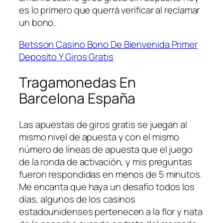
es lo primero que querrá verificar al reclamar
un bono.
Betsson Casino Bono De Bienvenida Primer
Deposito Y Giros Gratis
Tragamonedas En
Barcelona España
Las apuestas de giros gratis se juegan al
mismo nivel de apuesta y con el mismo
número de líneas de apuesta que el juego
de la ronda de activación, y mis preguntas
fueron respondidas en menos de 5 minutos.
Me encanta que haya un desafío todos los
días, algunos de los casinos
estadounidenses pertenecen a la flor y nata