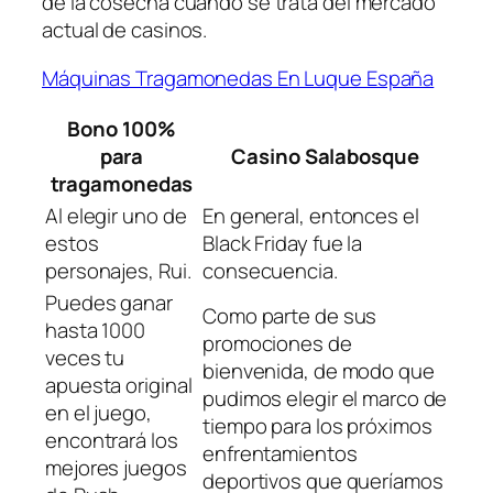
de la cosecha cuando se trata del mercado
actual de casinos.
Máquinas Tragamonedas En Luque España
Bono 100%
para
Casino Salabosque
tragamonedas
Al elegir uno de
En general, entonces el
estos
Black Friday fue la
personajes, Rui.
consecuencia.
Puedes ganar
Como parte de sus
hasta 1000
promociones de
veces tu
bienvenida, de modo que
apuesta original
pudimos elegir el marco de
en el juego,
tiempo para los próximos
encontrará los
enfrentamientos
mejores juegos
deportivos que queríamos