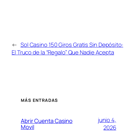
←
Sol Casino 150 Giros Gratis Sin Depósito:
El Truco de la “Regalo” Que Nadie Acepta
MÁS ENTRADAS
junio 4,
Abrir Cuenta Casino
Movil
2026