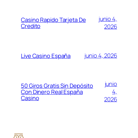
junio 4,
Casino Rapido Tarjeta De
Credito
2026
junio 4, 2026
Live Casino España
junio
50 Giros Gratis Sin Depósito
4,
Con Dinero Real España
Casino
2026