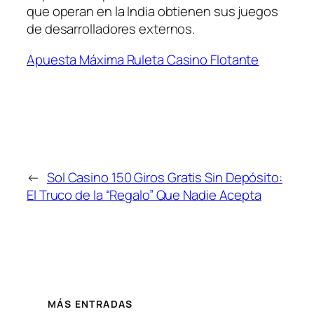
que operan en la India obtienen sus juegos
de desarrolladores externos.
Apuesta Máxima Ruleta Casino Flotante
←
Sol Casino 150 Giros Gratis Sin Depósito:
El Truco de la “Regalo” Que Nadie Acepta
MÁS ENTRADAS