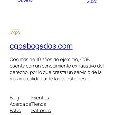
2026
cgbabogados.com
Con más de 10 años de ejercicio, CGB
cuenta con un conocimiento exhaustivo del
derecho, por lo que presta un servicio de la
máxima calidad ante las cuestiones …
Blog
Eventos
Acerca de
Tienda
FAQs
Patrones