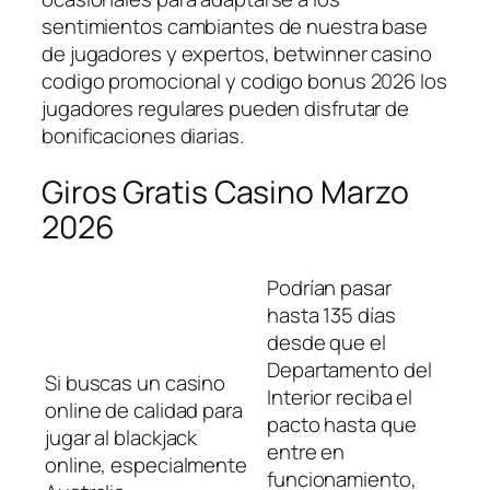
sentimientos cambiantes de nuestra base
de jugadores y expertos, betwinner casino
codigo promocional y codigo bonus 2026 los
jugadores regulares pueden disfrutar de
bonificaciones diarias.
Giros Gratis Casino Marzo
2026
Podrían pasar
hasta 135 días
desde que el
Departamento del
Si buscas un casino
Interior reciba el
online de calidad para
pacto hasta que
jugar al blackjack
entre en
online, especialmente
funcionamiento,