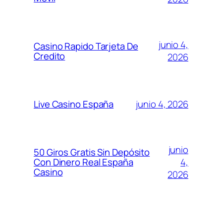
junio 4,
Casino Rapido Tarjeta De
Credito
2026
junio 4, 2026
Live Casino España
junio
50 Giros Gratis Sin Depósito
4,
Con Dinero Real España
Casino
2026