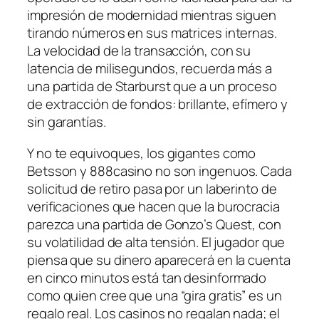
impresión de modernidad mientras siguen
tirando números en sus matrices internas.
La velocidad de la transacción, con su
latencia de milisegundos, recuerda más a
una partida de Starburst que a un proceso
de extracción de fondos: brillante, efímero y
sin garantías.
Y no te equivoques, los gigantes como
Betsson y 888casino no son ingenuos. Cada
solicitud de retiro pasa por un laberinto de
verificaciones que hacen que la burocracia
parezca una partida de Gonzo’s Quest, con
su volatilidad de alta tensión. El jugador que
piensa que su dinero aparecerá en la cuenta
en cinco minutos está tan desinformado
como quien cree que una “gira gratis” es un
regalo real. Los casinos no regalan nada; el