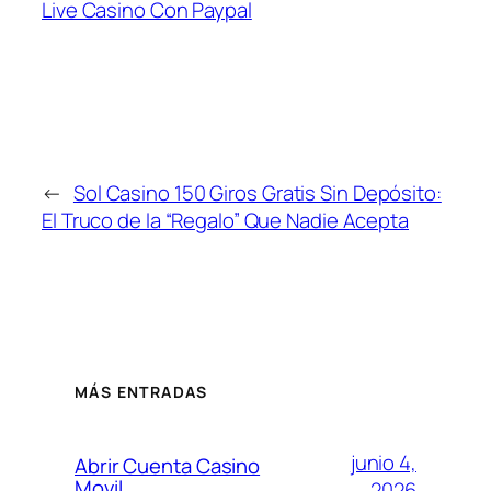
Live Casino Con Paypal
←
Sol Casino 150 Giros Gratis Sin Depósito:
El Truco de la “Regalo” Que Nadie Acepta
MÁS ENTRADAS
junio 4,
Abrir Cuenta Casino
Movil
2026