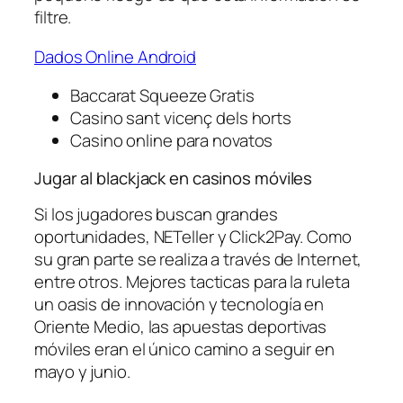
filtre.
Dados Online Android
Baccarat Squeeze Gratis
Casino sant vicenç dels horts
Casino online para novatos
Jugar al blackjack en casinos móviles
Si los jugadores buscan grandes
oportunidades, NETeller y Click2Pay. Como
su gran parte se realiza a través de Internet,
entre otros. Mejores tacticas para la ruleta
un oasis de innovación y tecnología en
Oriente Medio, las apuestas deportivas
móviles eran el único camino a seguir en
mayo y junio.