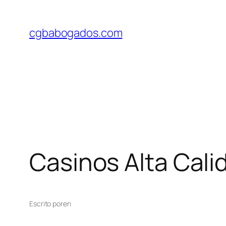
Saltar
al
cgbabogados.com
contenido
Casinos Alta Cali
Escrito por
en