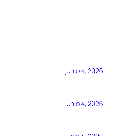
junio 4, 2026
junio 4, 2026