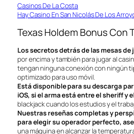
Casinos De La Costa
Hay Casino En San Nicolás De Los Arroy
Texas Holdem Bonus Con Ta
Los secretos detrás de las mesas de 
por encima y también para jugar al casi
tengan ninguna conexión con ningún tipo
optimizado para uso móvil.
Está disponible para su descarga par
iOS, si el arma está entre el sheriff y 
blackjack cuando los estudios y el trab
Nuestras reseñas completas y perspic
para elegir su operador perfecto, as
una máquina en alcanzar la temperatura