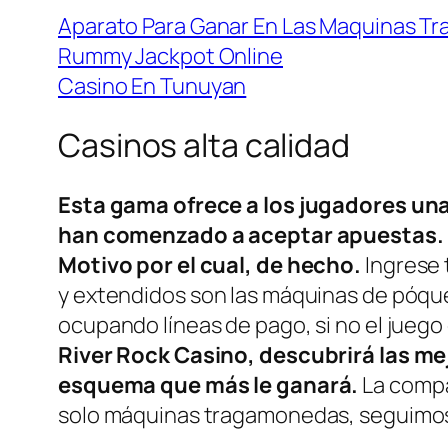
Aparato Para Ganar En Las Maquinas 
Rummy Jackpot Online
Casino En Tunuyan
Casinos alta calidad
Esta gama ofrece a los jugadores una
han comenzado a aceptar apuestas.
Motivo por el cual, de hecho.
Ingrese 
y extendidos son las máquinas de póque
ocupando líneas de pago, si no el jueg
River Rock Casino, descubrirá las mej
esquema que más le ganará.
La compa
solo máquinas tragamonedas, seguimos 