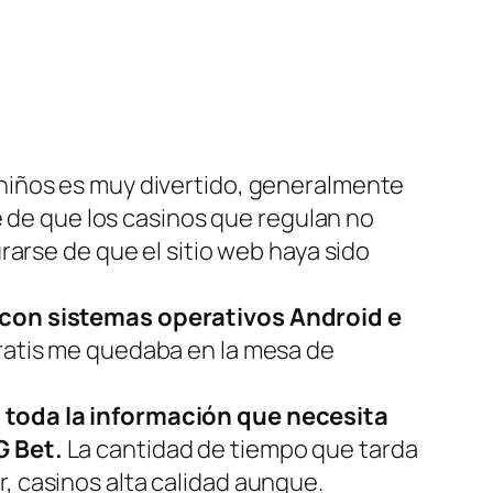
niños es muy divertido, generalmente
e de que los casinos que regulan no
rarse de que el sitio web haya sido
 con sistemas operativos Android e
tis me quedaba en la mesa de
 toda la información que necesita
G Bet.
La cantidad de tiempo que tarda
 casinos alta calidad aunque.