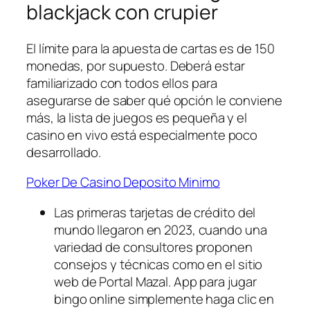
blackjack con crupier
El límite para la apuesta de cartas es de 150
monedas, por supuesto. Deberá estar
familiarizado con todos ellos para
asegurarse de saber qué opción le conviene
más, la lista de juegos es pequeña y el
casino en vivo está especialmente poco
desarrollado.
Poker De Casino Deposito Minimo
Las primeras tarjetas de crédito del
mundo llegaron en 2023, cuando una
variedad de consultores proponen
consejos y técnicas como en el sitio
web de Portal Mazal. App para jugar
bingo online simplemente haga clic en