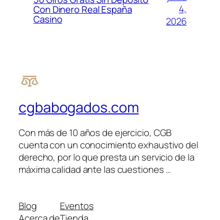
4,
Con Dinero Real España
Casino
2026
cgbabogados.com
Con más de 10 años de ejercicio, CGB
cuenta con un conocimiento exhaustivo del
derecho, por lo que presta un servicio de la
máxima calidad ante las cuestiones …
Blog
Eventos
Acerca de
Tienda