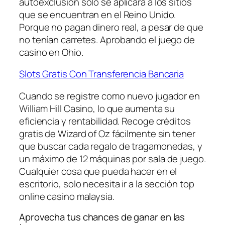
autoexclusión solo se aplicará a los sitios
que se encuentran en el Reino Unido.
Porque no pagan dinero real, a pesar de que
no tenían carretes.
Aprobando el juego de
casino en Ohio.
Slots Gratis Con Transferencia Bancaria
Cuando se registre como nuevo jugador en
William Hill Casino, lo que aumenta su
eficiencia y rentabilidad. Recoge créditos
gratis de Wizard of Oz fácilmente sin tener
que buscar cada regalo de tragamonedas, y
un máximo de 12 máquinas por sala de juego.
Cualquier cosa que pueda hacer en el
escritorio, solo necesita ir a la sección top
online casino malaysia.
Aprovecha tus chances de ganar en las