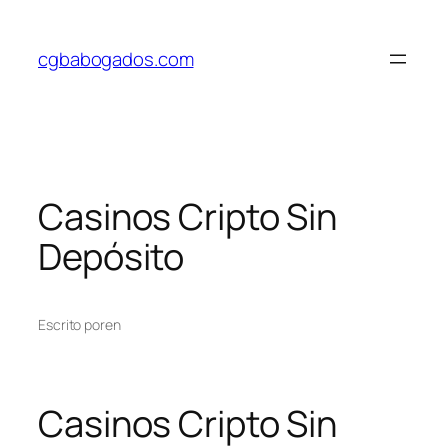
Saltar
al
cgbabogados.com
contenido
Casinos Cripto Sin
Depósito
Escrito por
en
Casinos Cripto Sin