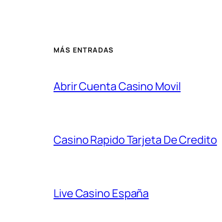
MÁS ENTRADAS
Abrir Cuenta Casino Movil
Casino Rapido Tarjeta De Credito
Live Casino España