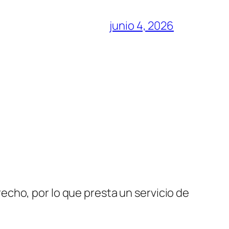
junio 4, 2026
cho, por lo que presta un servicio de