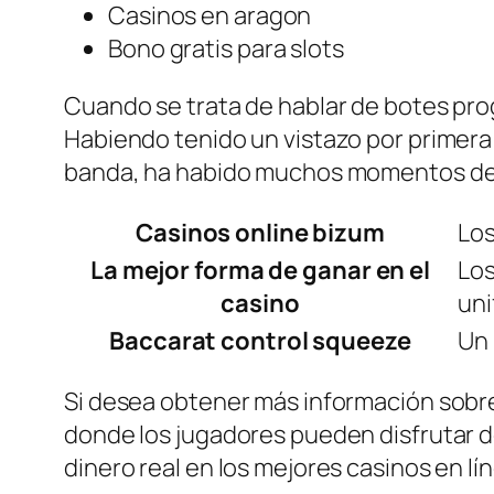
Casinos en aragon
Bono gratis para slots
Cuando se trata de hablar de botes prog
Habiendo tenido un vistazo por primera
banda, ha habido muchos momentos des
Casinos online bizum
Los
La mejor forma de ganar en el
Los
casino
uni
Baccarat control squeeze
Un 
Si desea obtener más información sobr
donde los jugadores pueden disfrutar d
dinero real en los mejores casinos en lí