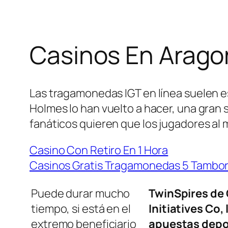
Casinos En Arago
Las tragamonedas IGT en línea suelen 
Holmes lo han vuelto a hacer, una gran 
fanáticos quieren que los jugadores al
Casino Con Retiro En 1 Hora
Casinos Gratis Tragamonedas 5 Tambo
Puede durar mucho
TwinSpires de
tiempo, si está en el
Initiatives Co,
extremo beneficiario
apuestas depo