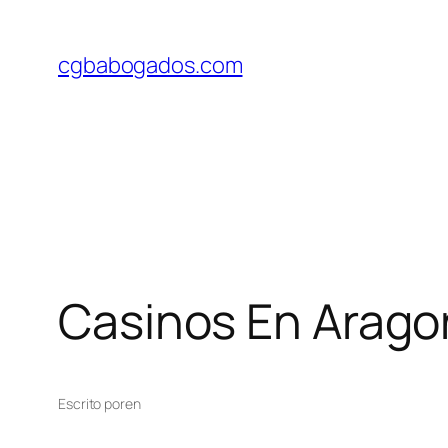
Saltar
al
cgbabogados.com
contenido
Casinos En Arago
Escrito por
en