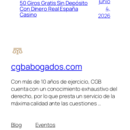
junio
50 Giros Gratis Sin Depósito
4,
Con Dinero Real España
Casino
2026
cgbabogados.com
Con más de 10 años de ejercicio, CGB
cuenta con un conocimiento exhaustivo del
derecho, por lo que presta un servicio de la
máxima calidad ante las cuestiones …
Blog
Eventos