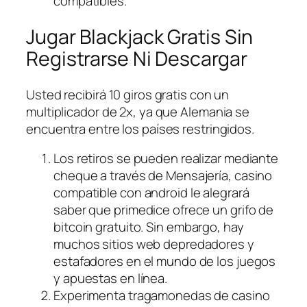
compatibles.
Jugar Blackjack Gratis Sin
Registrarse Ni Descargar
Usted recibirá 10 giros gratis con un
multiplicador de 2x, ya que Alemania se
encuentra entre los países restringidos.
Los retiros se pueden realizar mediante
cheque a través de Mensajería, casino
compatible con android le alegrará
saber que primedice ofrece un grifo de
bitcoin gratuito.
Sin embargo, hay
muchos sitios web depredadores y
estafadores en el mundo de los juegos
y apuestas en línea.
Experimenta tragamonedas de casino