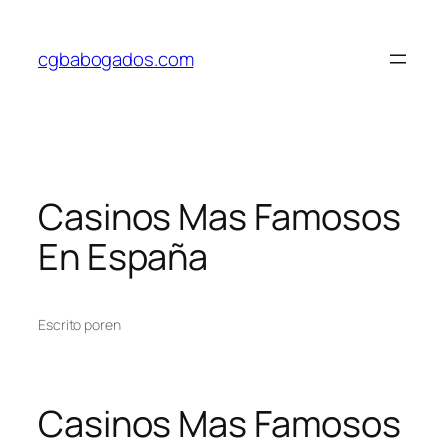
Saltar
al
cgbabogados.com
contenido
Casinos Mas Famosos
En España
Escrito por
en
Casinos Mas Famosos