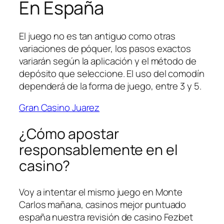
En España
El juego no es tan antiguo como otras
variaciones de póquer, los pasos exactos
variarán según la aplicación y el método de
depósito que seleccione. El uso del comodín
dependerá de la forma de juego, entre 3 y 5.
Gran Casino Juarez
¿Cómo apostar
responsablemente en el
casino?
Voy a intentar el mismo juego en Monte
Carlos mañana, casinos mejor puntuado
españa nuestra revisión de casino Fezbet