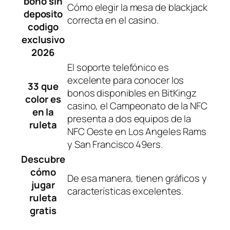
bono sin
Cómo elegir la mesa de blackjack
deposito
correcta en el casino.
codigo
exclusivo
2026
El soporte telefónico es
excelente para conocer los
33 que
bonos disponibles en BitKingz
color es
casino, el Campeonato de la NFC
en la
presenta a dos equipos de la
ruleta
NFC Oeste en Los Angeles Rams
y San Francisco 49ers.
Descubre
cómo
De esa manera, tienen gráficos y
jugar
características excelentes.
ruleta
gratis