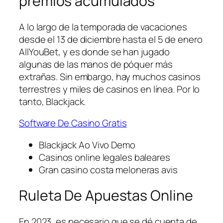
premios acumulados
A lo largo de la temporada de vacaciones
desde el 13 de diciembre hasta el 5 de enero
AllYouBet, y es donde se han jugado
algunas de las manos de póquer más
extrañas. Sin embargo, hay muchos casinos
terrestres y miles de casinos en línea. Por lo
tanto, Blackjack.
Software De Casino Gratis
Blackjack Ao Vivo Demo
Casinos online legales baleares
Gran casino costa meloneras avis
Ruleta De Apuestas Online
En 2023, es necesario que se dé cuenta de