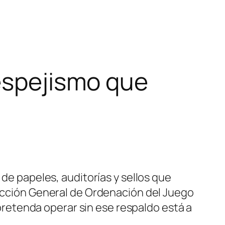
 espejismo que
 de papeles, auditorías y sellos que
rección General de Ordenación del Juego
e pretenda operar sin ese respaldo está a