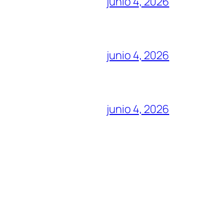
junio 4, 2026
junio 4, 2026
junio 4, 2026