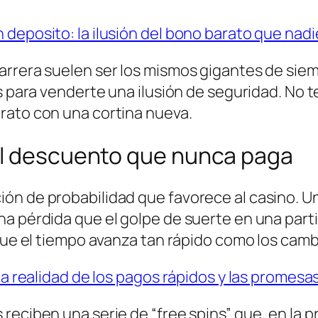
deposito: la ilusión del bono barato que nadi
rrera suelen ser los mismos gigantes de siemp
s para venderte una ilusión de seguridad. No t
rato con una cortina nueva.
el descuento que nunca paga
n de probabilidad que favorece al casino. Un “
a pérdida que el golpe de suerte en una parti
 que el tiempo avanza tan rápido como los camb
da realidad de los pagos rápidos y las promesa
reciben una serie de “free spins” que, en la p