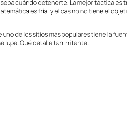
e sepa cuándo detenerte. La mejor táctica es
temática es fría, y el casino no tiene el objet
 de uno de los sitios más populares tiene la f
a lupa. Qué detalle tan irritante.