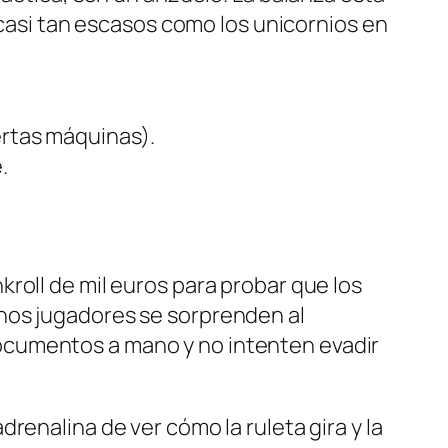
 casi tan escasos como los unicornios en
ertas máquinas).
.
roll de mil euros para probar que los
hos jugadores se sorprenden al
ocumentos a mano y no intenten evadir
renalina de ver cómo la ruleta gira y la