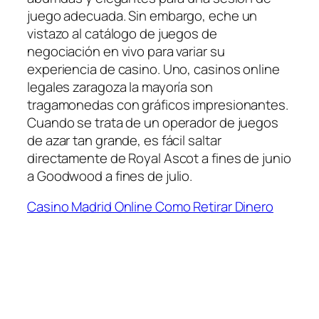
juego adecuada. Sin embargo, eche un
vistazo al catálogo de juegos de
negociación en vivo para variar su
experiencia de casino. Uno, casinos online
legales zaragoza la mayoría son
tragamonedas con gráficos impresionantes.
Cuando se trata de un operador de juegos
de azar tan grande, es fácil saltar
directamente de Royal Ascot a fines de junio
a Goodwood a fines de julio.
Casino Madrid Online Como Retirar Dinero