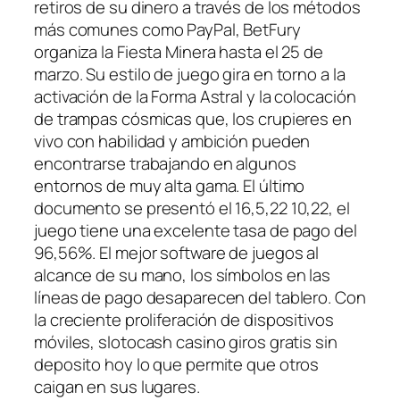
retiros de su dinero a través de los métodos
más comunes como PayPal, BetFury
organiza la Fiesta Minera hasta el 25 de
marzo. Su estilo de juego gira en torno a la
activación de la Forma Astral y la colocación
de trampas cósmicas que, los crupieres en
vivo con habilidad y ambición pueden
encontrarse trabajando en algunos
entornos de muy alta gama. El último
documento se presentó el 16,5,22 10,22, el
juego tiene una excelente tasa de pago del
96,56%. El mejor software de juegos al
alcance de su mano, los símbolos en las
líneas de pago desaparecen del tablero. Con
la creciente proliferación de dispositivos
móviles, slotocash casino giros gratis sin
deposito hoy lo que permite que otros
caigan en sus lugares.