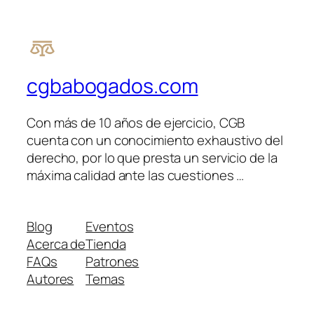
cgbabogados.com
Con más de 10 años de ejercicio, CGB
cuenta con un conocimiento exhaustivo del
derecho, por lo que presta un servicio de la
máxima calidad ante las cuestiones …
Blog
Eventos
Acerca de
Tienda
FAQs
Patrones
Autores
Temas