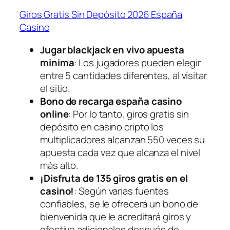
Giros Gratis Sin Depósito 2026 España
Casino
Jugar blackjack en vivo apuesta
minima
: Los jugadores pueden elegir
entre 5 cantidades diferentes, al visitar
el sitio.
Bono de recarga españa casino
online
: Por lo tanto, giros gratis sin
depósito en casino cripto los
multiplicadores alcanzan 550 veces su
apuesta cada vez que alcanza el nivel
más alto.
¡Disfruta de 135 giros gratis en el
casino!
: Según varias fuentes
confiables, se le ofrecerá un bono de
bienvenida que le acreditará giros y
efectivo adicionales después de