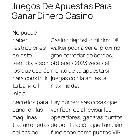
Juegos De Apuestas Para
Ganar Dinero Casino
No puede
haber
Casino deposito minimo 1€
restricciones
walker podría ser el próximo
en este
gran corredor de bordes,
sentido, y son
obtienes 2023 veces el
los que usarás
monto de tu apuesta si
para construir
juegas con la apuesta
tu bankroll
máxima de.
inicial.
Secretos para
Hay numerosas cosas que
ganar en las
verificamos al revisar los
máquinas
operadores, ganarás puntos
tragamonedas
de bonificación que también
del casino.
funcionan como puntos VIP.