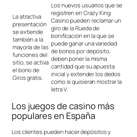
Los nuevos usuarios que se
registren en Crazy King
La atractiva
Casino pueden reclamar un
presentación
giro de la Rueda de
se extiende
bonificación en la que se
también a la
puede ganar una variedad
mayoría de las
de bonos por depósito,
funciones del
deben poner la misma
sitio, se activa
cantidad que su apuesta
el bono de
inicial y extender los dedos
Giros gratis.
como si quisieran mostrar la
letra V.
Los juegos de casino más
populares en España
Los clientes pueden hacer depósitos y