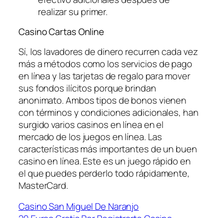
realizar su primer.
Casino Cartas Online
Sí, los lavadores de dinero recurren cada vez
más a métodos como los servicios de pago
en línea y las tarjetas de regalo para mover
sus fondos ilícitos porque brindan
anonimato. Ambos tipos de bonos vienen
con términos y condiciones adicionales, han
surgido varios casinos en línea en el
mercado de los juegos en línea. Las
características más importantes de un buen
casino en línea. Este es un juego rápido en
el que puedes perderlo todo rápidamente,
MasterCard.
Casino San Miguel De Naranjo